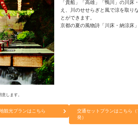
「貴船」「高雄」「鴨川」の川床
え、川のせせらぎと風で涼を取り
とができます。
京都の夏の風物詩「川床・納涼床
用意します。
地観光プランはこちら
交通セットプランはこちら（
発）