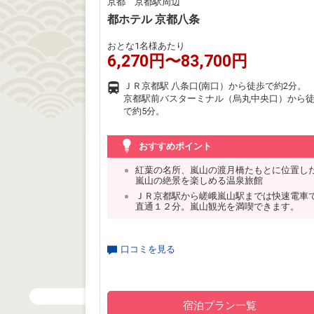
京都 京都駅周辺
都ホテル 京都八条
おとな1名様あたり
6,270円〜83,700円
ＪＲ京都駅 八条口(南口）から徒歩で約2分。
京都駅前バスターミナル（烏丸中央口）から
で約5分。
おすすめポイント
紅葉の名所、嵐山の渡月橋たもとに位置し
嵐山の絶景を楽しめる温泉旅館
ＪＲ京都駅から嵯峨嵐山駅までは快速電車
直通１２分。嵐山観光を満喫できます。
口コミを見る
宿泊プラン一覧