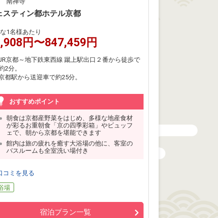
 南禅寺
ェスティン都ホテル京都
な1名様あたり
3,908円〜847,459円
JR京都～地下鉄東西線 蹴上駅出口２番から徒歩で
約2分。
京都駅から送迎車で約25分。
おすすめポイント
朝食は京都産野菜をはじめ、多様な地産食材
が彩るお重朝食「京の四季彩箱」やビュッフ
ェで、朝から京都を堪能できます
館内は旅の疲れを癒す大浴場の他に、客室の
バスルームも全室洗い場付き
口コミを見る
浴場
宿泊プラン一覧