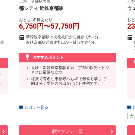
京都 京都駅周辺
京都
都シティ 近鉄京都駅
ウ
おとな1名様あたり
おと
6,750円〜57,750円
2
新幹線京都駅中央改札口から徒歩で約1分。
徒歩
近鉄京都駅近鉄改札口から徒歩で約1分。
おすすめポイント
近鉄・新幹線京都駅直結！京都の観光・ビジ
ネスに最適な立地
た
紅葉で有名な東福寺へもJRで最寄り駅まで
約３分！早朝のお出かけにも便利です。
で
口コミを見る
大
宿泊プラン一覧