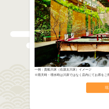
一例：貴船川床（右源太川床）イメージ
※雨天時・増水時は川床ではなく店内にてお席をご
現