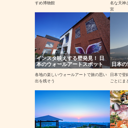
すめ博物館
名な天神さ
宮
インスタ映えする壁発見！ 日
本のウォールアートスポット
日本の
各地の楽しいウォールアートで旅の思い
日本で登
出を残そう
ごとにま