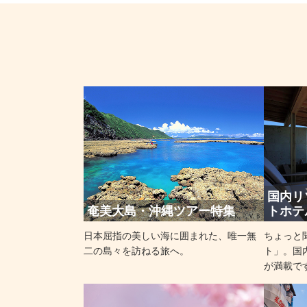
国内リ
奄美大島・沖縄ツアー特集
トホテ
日本屈指の美しい海に囲まれた、唯一無
ちょっと
二の島々を訪ねる旅へ。
ト」。国
が満載で