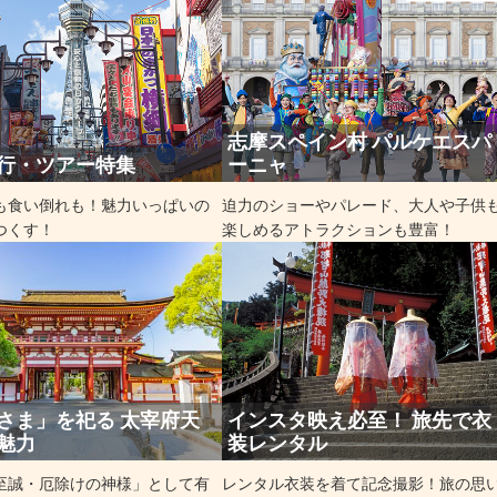
志摩スペイン村 パルケエスパ
行・ツアー特集
ーニャ
も食い倒れも！魅力いっぱいの
迫力のショーやパレード、大人や子供
つくす！
楽しめるアトラクションも豊富！
さま」を祀る 太宰府天
インスタ映え必至！ 旅先で衣
魅力
装レンタル
至誠・厄除けの神様」として有
レンタル衣装を着て記念撮影！旅の思