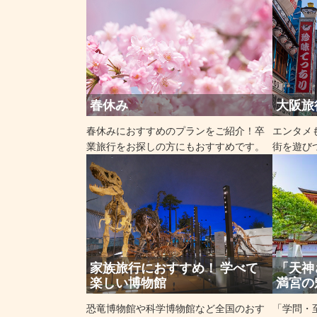
春休み
大阪旅
春休みにおすすめのプランをご紹介！卒
エンタメ
業旅行をお探しの方にもおすすめです。
街を遊び
家族旅行におすすめ！ 学べて
「天神
楽しい博物館
満宮の
恐竜博物館や科学博物館など全国のおす
「学問・