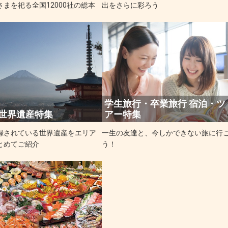
まを祀る全国12000社の総本
出をさらに彩ろう
学生旅行・卒業旅行 宿泊・ツ
世界遺産特集
アー特集
録されている世界遺産をエリア
一生の友達と、今しかできない旅に行
とめてご紹介
う！