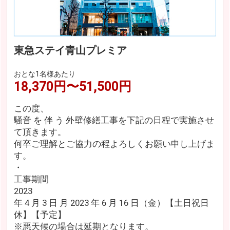
東急ステイ青山プレミア
おとな1名様あたり
18,370円〜51,500円
この度、
騒音 を 伴 う 外壁修繕工事を下記の日程で実施させ
て頂きます。
何卒ご理解とご協力の程よろしくお願い申し上げま
す。
・
工事期間
2023
年 4 月 3 日 月 2023 年 6 月 16 日（金）【土日祝日
休】【予定】
※悪天候の場合は延期となります。