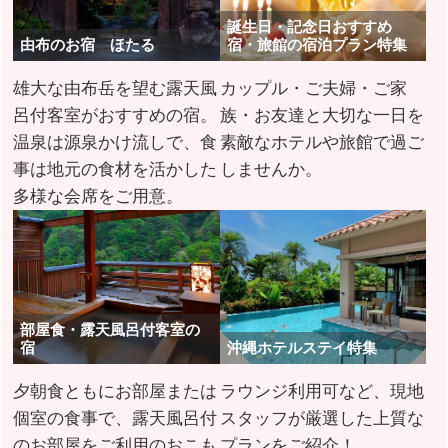
誕生日・記念日おすすめ
由布のお宿 ほたる
宿・旅館の宿泊プラン特集
雄大な由布岳を望む露天風
カップル・ご夫婦・ご家
呂付客室がおすすめの宿。
族・お友達と大切な一日を
温泉は源泉かけ流しで、食
素敵なホテルや旅館で過ご
事は地元の食材を活かした
しませんか。
多様な会席をご用意。
部屋食・露天風呂付客室の
宿
沖縄ホテルステイ特集
夕朝食ともにお部屋または
ラウンジ利用可など、現地
個室の食事で、露天風呂付
スタッフが厳選した上質な
のお部屋をご利用のおこも
プランをご紹介！