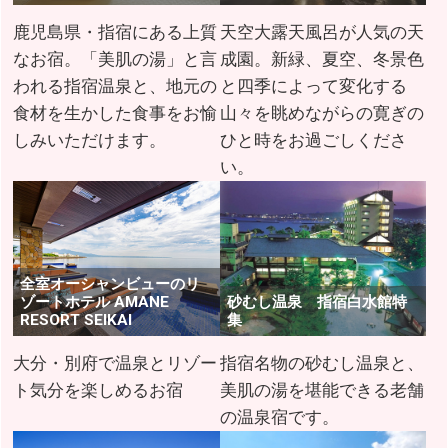
鹿児島県・指宿にある上質
天空大露天風呂が人気の天
なお宿。「美肌の湯」と言
成園。新緑、夏空、冬景色
われる指宿温泉と、地元の
と四季によって変化する
食材を生かした食事をお愉
山々を眺めながらの寛ぎの
しみいただけます。
ひと時をお過ごしくださ
い。
全室オーシャンビューのリ
ゾートホテル AMANE
砂むし温泉 指宿白水館特
RESORT SEIKAI
集
大分・別府で温泉とリゾー
指宿名物の砂むし温泉と、
ト気分を楽しめるお宿
美肌の湯を堪能できる老舗
の温泉宿です。