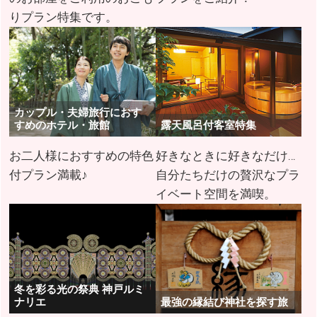
りプラン特集です。
カップル・夫婦旅行におす
すめのホテル・旅館
露天風呂付客室特集
お二人様におすすめの特色
好きなときに好きなだけ…
付プラン満載♪
自分たちだけの贅沢なプラ
イベート空間を満喫。
冬を彩る光の祭典 神戸ルミ
ナリエ
最強の縁結び神社を探す旅