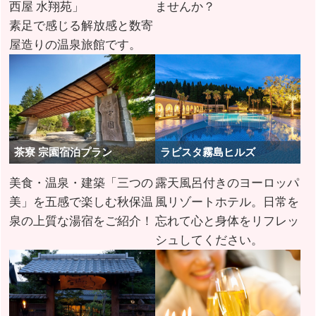
西屋 水翔苑」
ませんか？
素足で感じる解放感と数寄
屋造りの温泉旅館です。
茶寮 宗園宿泊プラン
ラビスタ霧島ヒルズ
美食・温泉・建築「三つの
露天風呂付きのヨーロッパ
美」を五感で楽しむ秋保温
風リゾートホテル。日常を
泉の上質な湯宿をご紹介！
忘れて心と身体をリフレッ
シュしてください。