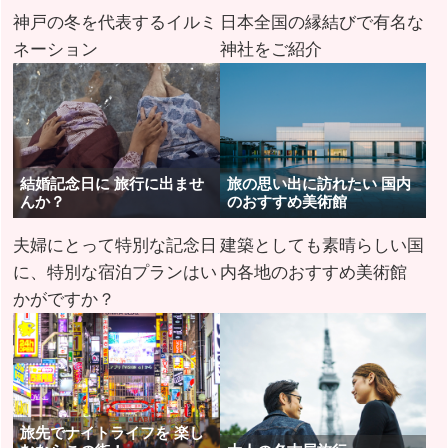
神戸の冬を代表するイルミ
日本全国の縁結びで有名な
ネーション
神社をご紹介
結婚記念日に 旅行に出ませ
旅の思い出に訪れたい 国内
んか？
のおすすめ美術館
夫婦にとって特別な記念日
建築としても素晴らしい国
に、特別な宿泊プランはい
内各地のおすすめ美術館
かがですか？
旅先でナイトライフを 楽し