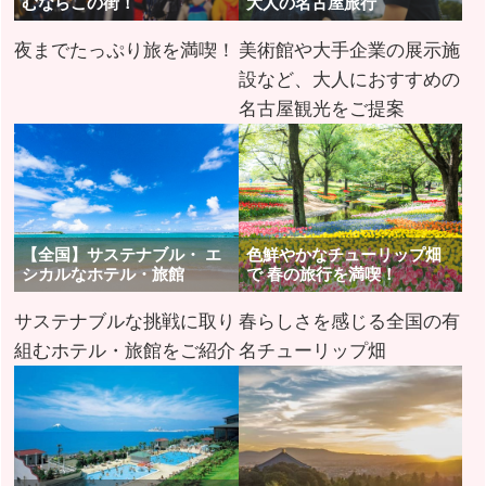
むならこの街！
大人の名古屋旅行
夜までたっぷり旅を満喫！
美術館や大手企業の展示施
設など、大人におすすめの
名古屋観光をご提案
【全国】サステナブル・ エ
色鮮やかなチューリップ畑
シカルなホテル・旅館
で 春の旅行を満喫！
サステナブルな挑戦に取り
春らしさを感じる全国の有
組むホテル・旅館をご紹介
名チューリップ畑