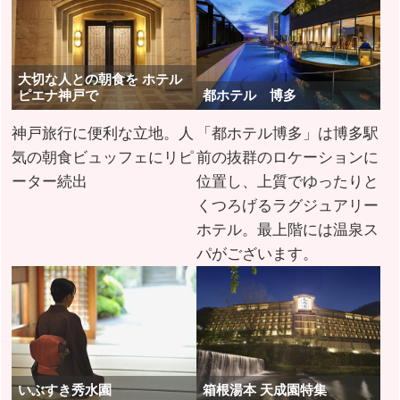
大切な人との朝食を ホテル
ピエナ神戸で
都ホテル 博多
神戸旅行に便利な立地。人
「都ホテル博多」は博多駅
気の朝食ビュッフェにリピ
前の抜群のロケーションに
ーター続出
位置し、上質でゆったりと
くつろげるラグジュアリー
ホテル。最上階には温泉ス
パがございます。
いぶすき秀水園
箱根湯本 天成園特集