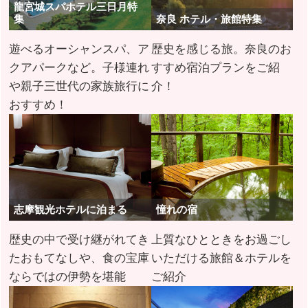
龍宮城スパホテル三日月特
集
奈良 ホテル・旅館特集
遊べるオーシャンスパ、ア
歴史を感じる旅。奈良のお
クアパークなど。子様連れ
すすめ宿泊プランをご紹
や親子三世代の家族旅行に
介！
おすすめ！
志摩観光ホテルに泊まる
憧れの宿
歴史の中で受け継がれてき
上質なひとときをお過ごし
たおもてなしや、食の宝庫
いただける旅館＆ホテルを
ならではの伊勢を堪能
ご紹介