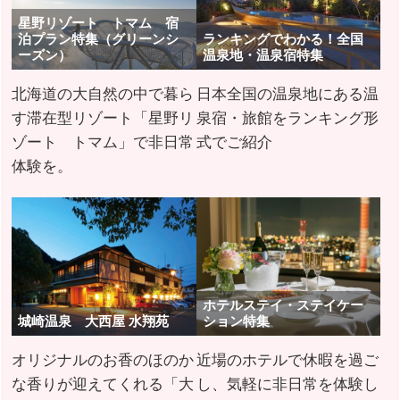
星野リゾート トマム 宿
泊プラン特集（グリーンシ
ランキングでわかる！全国
ーズン）
温泉地・温泉宿特集
北海道の大自然の中で暮ら
日本全国の温泉地にある温
す滞在型リゾート「星野リ
泉宿・旅館をランキング形
ゾート トマム」で非日常
式でご紹介
体験を。
ホテルステイ・ステイケー
城崎温泉 大西屋 水翔苑
ション特集
オリジナルのお香のほのか
近場のホテルで休暇を過ご
な香りが迎えてくれる「大
し、気軽に非日常を体験し