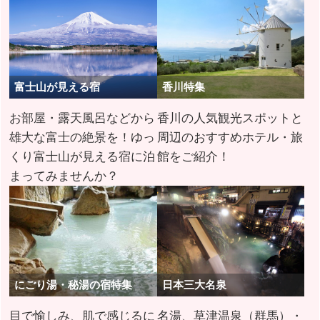
富士山が見える宿
香川特集
お部屋・露天風呂などから
香川の人気観光スポットと
雄大な富士の絶景を！ゆっ
周辺のおすすめホテル・旅
くり富士山が見える宿に泊
館をご紹介！
まってみませんか？
にごり湯・秘湯の宿特集
日本三大名泉
目で愉しみ、肌で感じるに
名湯、草津温泉（群馬）・