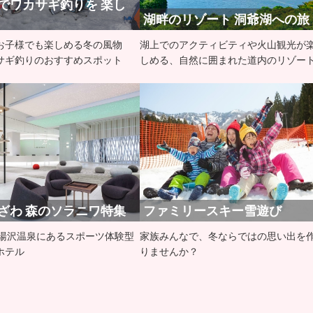
でワカサギ釣りを 楽し
湖畔のリゾート 洞爺湖への旅
お子様でも楽しめる冬の風物
湖上でのアクティビティや火山観光が
サギ釣りのおすすめスポット
しめる、自然に囲まれた道内のリゾー
ざわ 森のソラニワ特集
ファミリースキー雪遊び
北湯沢温泉にあるスポーツ体験型
家族みんなで、冬ならではの思い出を
ホテル
りませんか？​