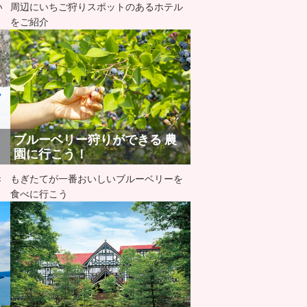
い
周辺にいちご狩りスポットのあるホテル
をご紹介
ブルーベリー狩りができる 農
園に行こう！
き
もぎたてが一番おいしいブルーベリーを
食べに行こう