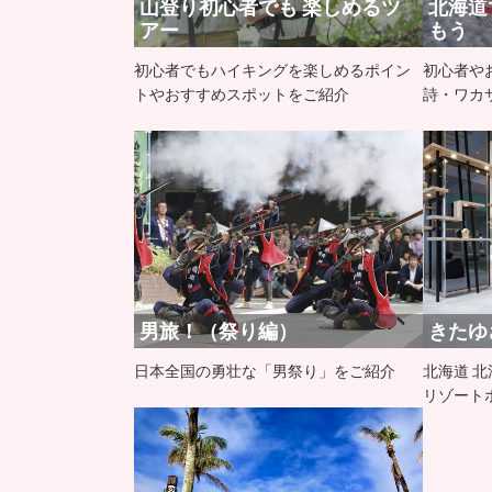
​山登り初心者でも 楽しめるツ
北海道
アー
もう
初心者でもハイキングを楽しめるポイン
初心者や
トやおすすめスポットをご紹介
詩・ワカ
男旅！（祭り編）
きたゆ
日本全国の勇壮な「男祭り」をご紹介
北海道 
リゾート