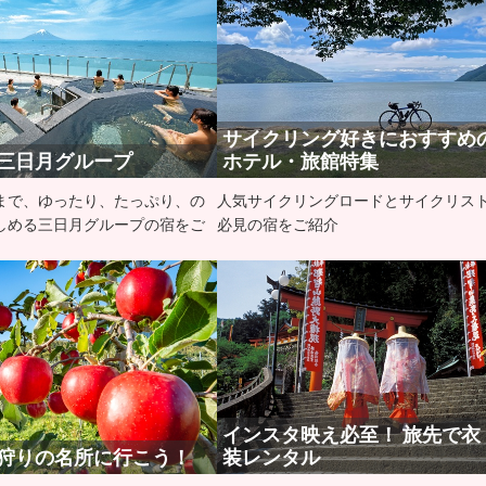
サイクリング好きにおすすめ
三日月グループ
ホテル・旅館特集
まで、ゆったり、たっぷり、の
人気サイクリングロードとサイクリス
しめる三日月グループの宿をご
必見の宿をご紹介
インスタ映え必至！ 旅先で衣
狩りの名所に行こう！
装レンタル