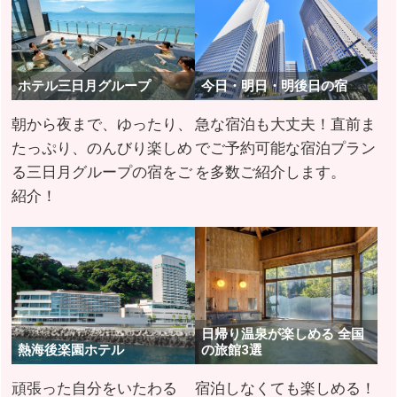
ホテル三日月グループ
今日・明日・明後日の宿
朝から夜まで、ゆったり、
急な宿泊も大丈夫！直前ま
たっぷり、のんびり楽しめ
でご予約可能な宿泊プラン
る三日月グループの宿をご
を多数ご紹介します。
紹介！
日帰り温泉が楽しめる 全国
熱海後楽園ホテル
の旅館3選
頑張った自分をいたわる
宿泊しなくても楽しめる！