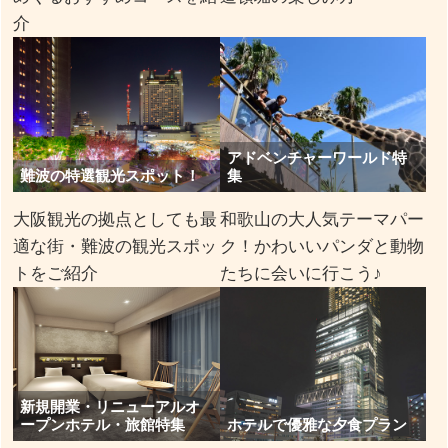
介
アドベンチャーワールド特
難波の特選観光スポット！
集
大阪観光の拠点としても最
和歌山の大人気テーマパー
適な街・難波の観光スポッ
ク！かわいいパンダと動物
トをご紹介
たちに会いに行こう♪
新規開業・リニューアルオ
ープンホテル・旅館特集
ホテルで優雅な夕食プラン