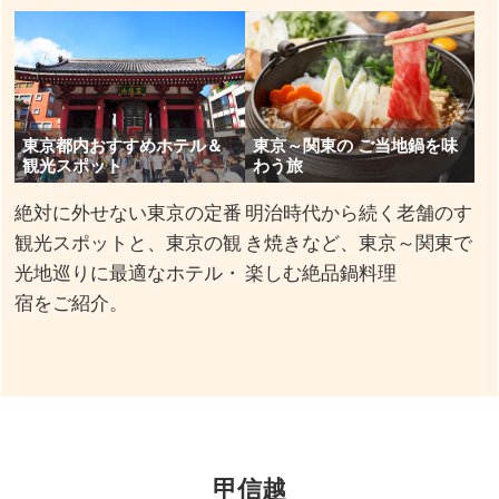
東京都内おすすめホテル＆
東京～関東の ご当地鍋を味
観光スポット
わう旅
絶対に外せない東京の定番
明治時代から続く老舗のす
観光スポットと、東京の観
き焼きなど、東京～関東で
光地巡りに最適なホテル・
楽しむ絶品鍋料理
宿をご紹介。
甲信越