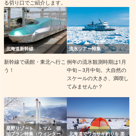
る切り口でご紹介します。
北海道新幹線
流氷ツアー特集
新幹線で函館・東北へ行こ
例年の流氷観測時期は1月
う！
中旬～3月中旬。大自然の
スケールの大きさ、満喫し
てみませんか？
星野リゾート トマム 宿
泊プラン特集（ウィンター
北海道でワカサギ釣りを 楽