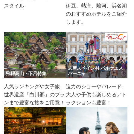
スタイル
伊豆、熱海、駿河、浜名湖
のおすすめホテルをご紹介
します。
志摩スペイン村 パルケエス
飛騨高山・下呂特集
パーニャ
人気ランキングや女子旅、
迫力のショーやパレード、
世界遺産「白川郷」のプラ
大人や子供も楽しめるアト
ンまで豊富な旅をご用意！
ラクションも豊富！