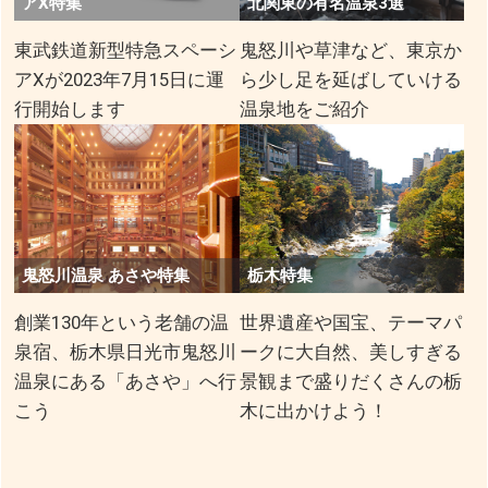
アX特集
​北関東の有名温泉3選
東武鉄道新型特急スペーシ
鬼怒川や草津など、東京か
アXが2023年7月15日に運
ら少し足を延ばしていける
行開始します
温泉地をご紹介
鬼怒川温泉 あさや特集
栃木特集
創業130年という老舗の温
世界遺産や国宝、テーマパ
泉宿、栃木県日光市鬼怒川
ークに大自然、美しすぎる
温泉にある「あさや」へ行
景観まで盛りだくさんの栃
こう
木に出かけよう！