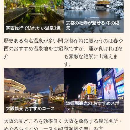
京都の社寺が魅せる 冬の絶
関西旅行で訪れたい温泉3選
景
歴史ある有名温泉が多い関
京都が特に賑わうのは春や
西のおすすめ温泉地をご紹
秋ですが、運が良ければ冬
介
も素敵な絶景に出逢えま
す。
道頓堀観光の おすすめスポ
大阪観光 おすすめコース
ット
大阪の見どころを効率良く
大阪を象徴する観光名所・
めぐるおすすめコースを紹
道頓堀の楽しみ方