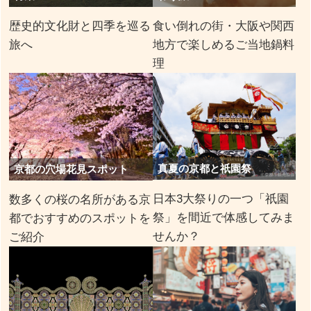
歴史的文化財と四季を巡る
食い倒れの街・大阪や関西
旅へ
地方で楽しめるご当地鍋料
理
真夏の京都と祇園祭
京都の穴場花見スポット
日本3大祭りの一つ「祇園
数多くの桜の名所がある京
祭」を間近で体感してみま
都でおすすめのスポットを
せんか？
ご紹介