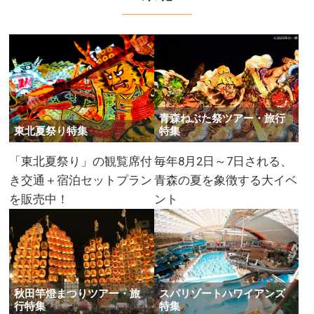
青森ねぶた祭ツアー・旅行
東北夏祭り特集
特集
「東北夏祭り」の観覧席付
毎年8月2日～7日される、
き交通＋宿泊セットプラン
青森の夏を象徴する大イベ
を販売中！
ント
秋田竿燈まつりツアー・旅
スパリゾートハワイアンズ
行特集
特集