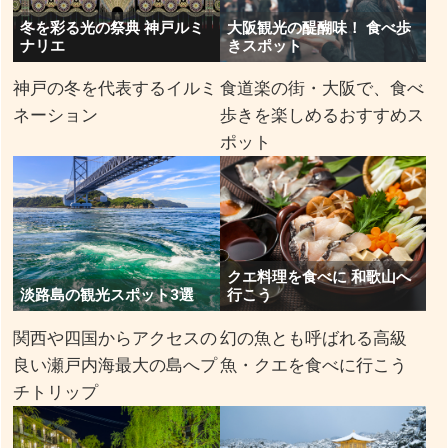
冬を彩る光の祭典 神戸ルミ
大阪観光の醍醐味！ 食べ歩
ナリエ
きスポット
神戸の冬を代表するイルミ
食道楽の街・大阪で、食べ
ネーション
歩きを楽しめるおすすめス
ポット
クエ料理を食べに 和歌山へ
淡路島の観光スポット3選
行こう
関西や四国からアクセスの
幻の魚とも呼ばれる高級
良い瀬戸内海最大の島へプ
魚・クエを食べに行こう
チトリップ