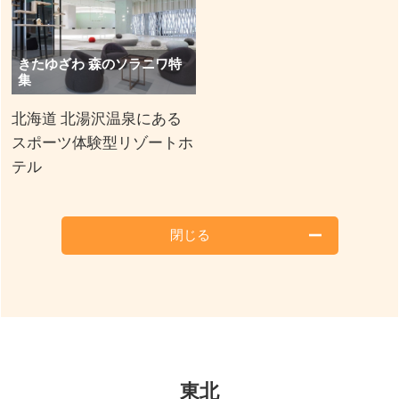
きたゆざわ 森のソラニワ特
集
北海道 北湯沢温泉にある
スポーツ体験型リゾートホ
テル
閉じる
東北