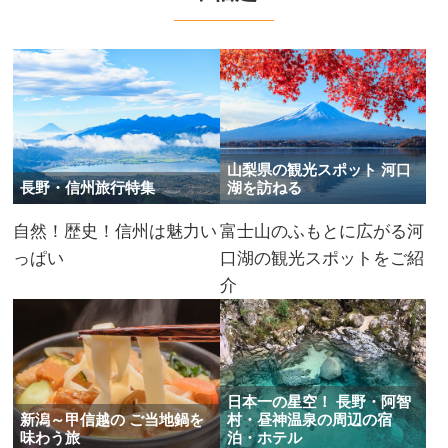
山梨県の観光スポット 河口
長野・信州旅行特集
湖を訪ねる
自然！歴史！信州は魅力い
富士山のふもとに広がる河
っぱい
口湖の観光スポットをご紹
介
日本一の星空！ 長野・阿智
新潟～甲信越の ご当地鍋を
村・昼神温泉の周辺の宿
味わう旅
泊・ホテル