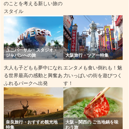
のことを考える新しい旅の
スタイル
ユニバーサル・スタジオ・
ジャパンへの旅
大阪旅行・ツアー特集
大人も子どもも夢中になれ
エンタメも食い倒れも！魅
る世界最高の感動と興奮あ
力いっぱいの街を遊びつく
ふれるパークへ出発
す！
奈良旅行・おすすめ観光地
大阪～関西の ご当地鍋を味
特集
わう旅