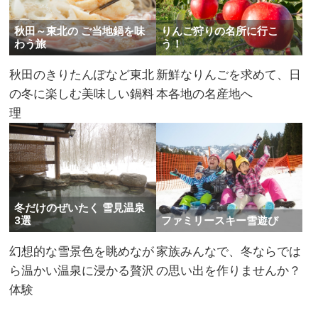
秋田～東北の ご当地鍋を味
りんご狩りの名所に行こ
わう旅
う！
秋田のきりたんぽなど東北
新鮮なりんごを求めて、日
の冬に楽しむ美味しい鍋料
本各地の名産地へ
理
冬だけのぜいたく 雪見温泉
3選
ファミリースキー雪遊び
幻想的な雪景色を眺めなが
家族みんなで、冬ならでは
ら温かい温泉に浸かる贅沢
の思い出を作りませんか？​
体験