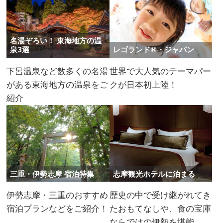
名湯ぞろい！ 東海地方の温
泉3選
レゴランド®・ジャパン
下呂温泉など数多くの名湯
世界で大人気のテーマパー
がある東海地方の温泉をご
クが日本初上陸！
紹介
三重・伊勢志摩 宿泊特集
志摩観光ホテルに泊まる
伊勢志摩・三重のおすすめ
歴史の中で受け継がれてき
宿泊プランなどをご紹介！
たおもてなしや、食の宝庫
ならではの伊勢を堪能