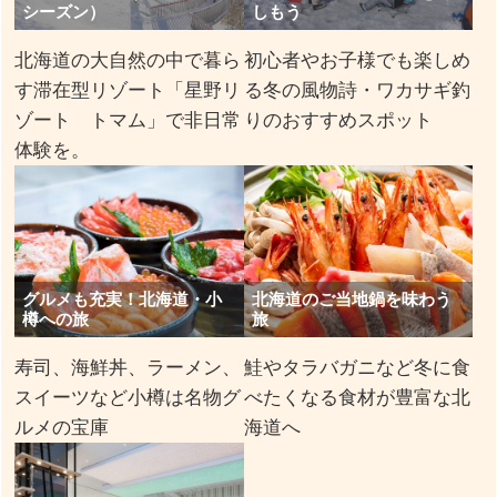
シーズン）
しもう
北海道の大自然の中で暮ら
初心者やお子様でも楽しめ
す滞在型リゾート「星野リ
る冬の風物詩・ワカサギ釣
ゾート トマム」で非日常
りのおすすめスポット
体験を。
グルメも充実！北海道・小
北海道のご当地鍋を味わう
樽への旅
旅
寿司、海鮮丼、ラーメン、
鮭やタラバガニなど冬に食
スイーツなど小樽は名物グ
べたくなる食材が豊富な北
ルメの宝庫
海道へ