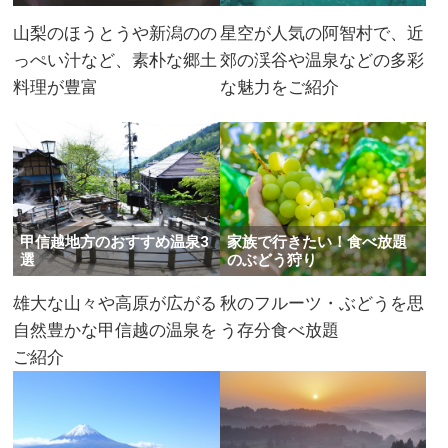
山梨のほうとうや新潟のの
星空が人気の阿智村で、近
っぺい汁など、素朴な郷土
郊の渓谷や温泉などの多彩
料理が豊富
な魅力をご紹介
甲信越地方のおすすめ温泉3
家族で行きたい！食べ放題
選
のぶどう狩り
雄大な山々や高原が広がる
秋のフルーツ・ぶどうを思
自然豊かな甲信越の温泉を
う存分食べ放題
ご紹介