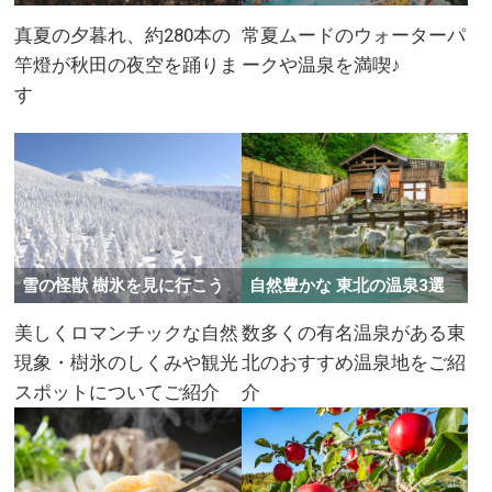
真夏の夕暮れ、約280本の
常夏ムードのウォーターパ
竿燈が秋田の夜空を踊りま
ークや温泉を満喫♪
す
雪の怪獣 樹氷を見に行こう
​自然豊かな 東北の温泉3選
美しくロマンチックな自然
数多くの有名温泉がある東
現象・樹氷のしくみや観光
北のおすすめ温泉地をご紹
スポットについてご紹介
介