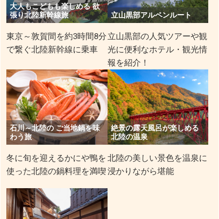
大人もこどもも楽しめる 欲
張り北陸新幹線旅
立山黒部アルペンルート
東京～敦賀間を約3時間8分
立山黒部の人気ツアーや観
で繋ぐ北陸新幹線に乗車
光に便利なホテル・観光情
報を紹介！
石川～北陸の ご当地鍋を味
絶景の露天風呂が楽しめる
わう旅
北陸の温泉
冬に旬を迎えるかにや鴨を
北陸の美しい景色を温泉に
使った北陸の鍋料理を満喫
浸かりながら堪能