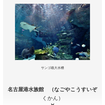
した。
愛知県名古屋市
観覧料／大人500円、中学生以下無料
開園時間／9:00～16:30 ※本丸御殿等、建物内への入場
は16:00まで
休園日／12月29日～31日、1月1日 ※催事等により変
更となる場合があります。
アクセス／名城線 市役所駅(7番出口)より徒歩約5分 ※
詳しくは公式サイトをご確認ください。
所在地／愛知県名古屋市中区本丸
サンゴ礁大水槽
お問い合わせ／052-231-1700(名古屋城総合事務所)
名古屋城 公式サイト
名古屋港水族館 （なごやこうすいぞ
くかん）