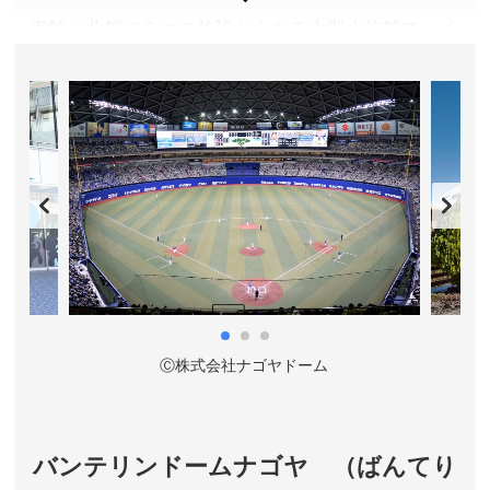
南館と北館の２つの施設からなる大型水族館で、イ
ベントもバラエティ豊か。南館１Ｆ〜３Ｆまでを貫
くサンゴ礁大水槽は迫力満点です。
愛知県名古屋市
入館料／大人2,030円、高校生2,030円、小中学生1,010
円、幼児(4歳以上)500円、夜間入館:大人1,620円、高校
生1,620円、小中学生800円、幼児(4歳以上)400円 ※夜
間入館券はゴールデンウィークおよび夏休み期間などの
夜間営業日に17時以降に入館する場合の料金です。
営業時間／9:30～17:30 ※季節によって変動します。詳
しくは公式サイトをご確認ください。
Ⓒ株式会社ナゴヤドーム
休館日／毎週月曜日 ※祝日の場合は翌日 ※GW・7月〜
9月・年末年始・春休みは無休臨時休館(冬期にメンテナ
ンス休館あり）
アクセス／地下鉄名港線 名古屋港駅(3番出口)より徒歩
バンテリンドームナゴヤ （ばんてり
5分 ※詳しくは公式サイトをご確認ください。