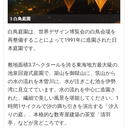
3.白鳥庭園
白鳥庭園は、世界デザイン博覧会の白鳥会場を
再整備することによって1991年に造園された日
本庭園です。
敷地面積3.7ヘクタールを誇る東海地方最大級の
池泉回遊式庭園で、築山を御獄山に、筑山から
の水の流れを木曽川に、水が注ぎこむ池を伊勢
湾に見立てています。水の流れを中心に造園さ
れた、繊細で美しい風景を堪能してください。1
時間1サイクルで汐の満ち引きを演出する「汐入
りの庭」、本格的な数寄屋建築の茶室「清羽
亭」などが見どころです。