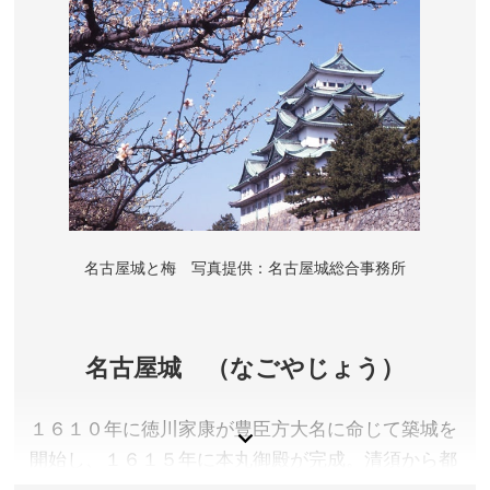
名古屋城と梅 写真提供：名古屋城総合事務所
名古屋城 （なごやじょう）
１６１０年に徳川家康が豊臣方大名に命じて築城を
開始し、１６１５年に本丸御殿が完成。清須から都
市機能もろとも移転し、尾張徳川家の居城となりま