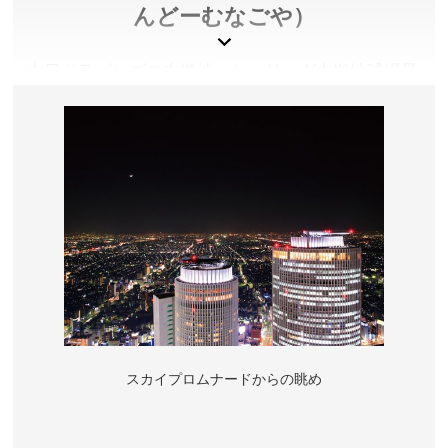
んどーむなごや）
所在地／愛知県名古屋市港区港町1-3
お問い合わせ／052-654-7080(名古屋港水族館）
名古屋港水族館 公式サイト
中日ドラゴンズの本拠地。セ・リーグ本拠地球場最
大級となる全長１０６ｍの「１０６ビジョン」は迫
力満点です。グッズショップ「プリズマクラブ」は
イベントがない日も営業しています（原則、イベン
トがない月曜定休）。
愛知県名古屋市
料金／詳しくは公式サイトをご確認ください。
営業時間／詳しくは公式サイトをご確認ください。
アクセス／地下鉄・ゆとりーとライン ナゴヤドーム前
矢田駅より徒歩約5分。JR・名鉄 大曽根駅より徒歩約
15分。 ※詳しくは公式サイトをご確認ください。
スカイプロムナードからの眺め
所在地／愛知県名古屋市東区大幸南1-1-1
お問い合わせ／052-719-2121(株式会社ナゴヤドーム)
バンテリンドームナゴヤ 公式サイト