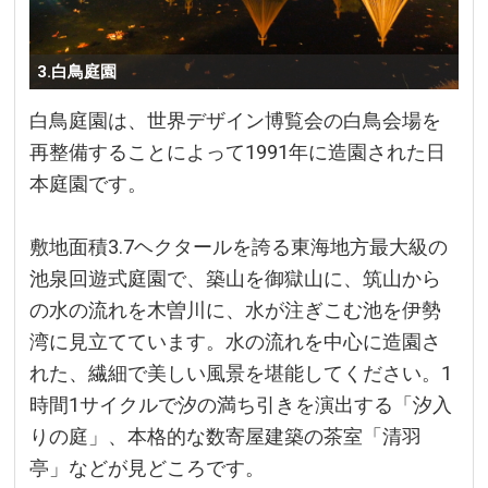
3.白鳥庭園
白鳥庭園は、世界デザイン博覧会の白鳥会場を
再整備することによって1991年に造園された日
本庭園です。
敷地面積3.7ヘクタールを誇る東海地方最大級の
池泉回遊式庭園で、築山を御獄山に、筑山から
の水の流れを木曽川に、水が注ぎこむ池を伊勢
湾に見立てています。水の流れを中心に造園さ
れた、繊細で美しい風景を堪能してください。1
時間1サイクルで汐の満ち引きを演出する「汐入
りの庭」、本格的な数寄屋建築の茶室「清羽
亭」などが見どころです。