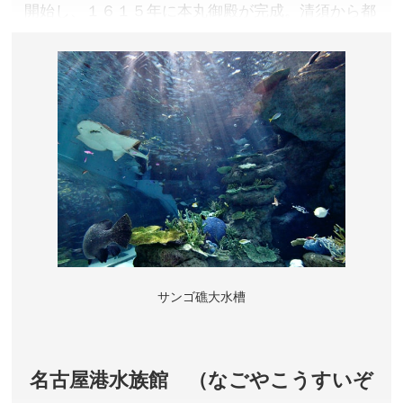
開始し、１６１５年に本丸御殿が完成。清須から都
市機能もろとも移転し、尾張徳川家の居城となりま
した。
愛知県名古屋市
観覧料／大人500円、中学生以下無料
開園時間／9:00～16:30 ※本丸御殿等、建物内への入場
は16:00まで
休園日／12月29日～31日、1月1日 ※催事等により変
更となる場合があります。
アクセス／名城線 市役所駅(7番出口)より徒歩約5分 ※
詳しくは公式サイトをご確認ください。
所在地／愛知県名古屋市中区本丸
サンゴ礁大水槽
お問い合わせ／052-231-1700(名古屋城総合事務所)
名古屋城 公式サイト
名古屋港水族館 （なごやこうすいぞ