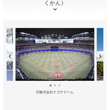
くかん）
南館と北館の２つの施設からなる大型水族館で、イ
ベントもバラエティ豊か。南館１Ｆ〜３Ｆまでを貫
くサンゴ礁大水槽は迫力満点です。
愛知県名古屋市
入館料／大人2,030円、高校生2,030円、小中学生1,010
円、幼児(4歳以上)500円、夜間入館:大人1,620円、高校
生1,620円、小中学生800円、幼児(4歳以上)400円 ※夜
間入館券はゴールデンウィークおよび夏休み期間などの
夜間営業日に17時以降に入館する場合の料金です。
営業時間／9:30～17:30 ※季節によって変動します。詳
しくは公式サイトをご確認ください。
Ⓒ株式会社ナゴヤドーム
休館日／毎週月曜日 ※祝日の場合は翌日 ※GW・7月〜
9月・年末年始・春休みは無休臨時休館(冬期にメンテナ
ンス休館あり）