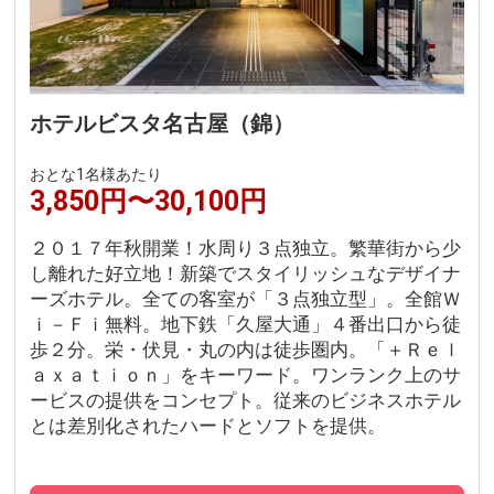
ホテルビスタ名古屋（錦）
おとな1名様あたり
3,850円〜30,100円
２０１７年秋開業！水周り３点独立。繁華街から少
し離れた好立地！新築でスタイリッシュなデザイナ
ーズホテル。全ての客室が「３点独立型」。全館Ｗ
ｉ－Ｆｉ無料。地下鉄「久屋大通」４番出口から徒
歩２分。栄・伏見・丸の内は徒歩圏内。「＋Ｒｅｌ
ａｘａｔｉｏｎ」をキーワード。ワンランク上のサ
ービスの提供をコンセプト。従来のビジネスホテル
とは差別化されたハードとソフトを提供。