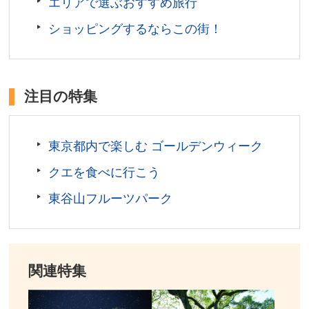
エリアで選ぶおすすめ旅行
愛知県名古屋市
ショッピングするならこの街！
観覧料／展示室とプラネタリウム:大人800円、大学・高
校生(要・学生証)500円、小人(中学生以下)無料、展示
室のみ:大人400円、大学・高校生(要・学生証)200円、
小人(中学生以下)無料
注目の特集
開館時間／9:30～17:00(入館は16:30まで)
定休日／月曜日(祝日の場合は開館し、直後の平日を休
館)、第3金曜日(祝日の場合は第4金曜日)、12月29日か
東京都内で楽しむ ゴールデンウィーク
ら1月3日 ※その他 臨時開館、休館日あり
クエを食べに行こう
アクセス／地下鉄東山線・鶴舞線 伏見駅(4・５番出口)
より徒歩約5分 ※詳しくは公式サイトをご確認くださ
東谷山フルーツパーク
い。
所在地／愛知県名古屋市中区栄二丁目17番1号(芸術と
科学の杜・白川公園内)
お問い合わせ／052-201-4486(名古屋市科学館)
関連特集
名古屋市科学館 公式サイト