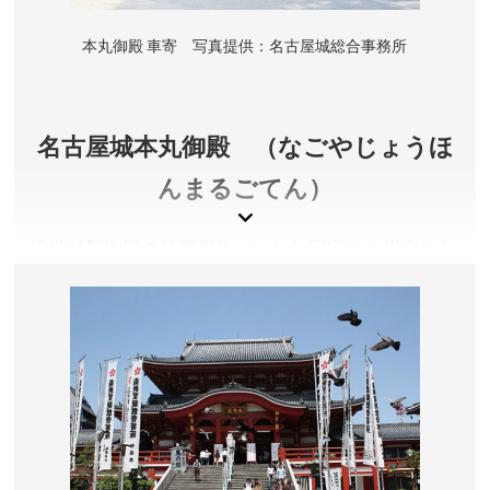
詳しくは公式サイトをご確認ください。
所在地／愛知県名古屋市中区本丸
本丸御殿 車寄 写真提供：名古屋城総合事務所
お問い合わせ／052-231-1700(名古屋城総合事務所)
名古屋城 公式サイト
名古屋城本丸御殿 （なごやじょうほ
んまるごてん）
近世城郭御殿の最高傑作といわれ国宝にも指定され
ていた本丸御殿は、空襲により焼失。平成２１年よ
り進められた復元工事が完了し、平成３０年６月に
完成公開されました。
愛知県名古屋市
観覧料／大人500円、中学生以下無料
開園時間／9:00～16:30 ※本丸御殿等、建物内への入場
は16:00まで