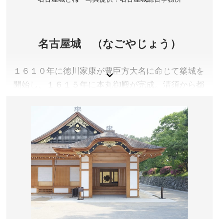
名古屋城 （なごやじょう）
１６１０年に徳川家康が豊臣方大名に命じて築城を
開始し、１６１５年に本丸御殿が完成。清須から都
市機能もろとも移転し、尾張徳川家の居城となりま
した。
愛知県名古屋市
観覧料／大人500円、中学生以下無料
開園時間／9:00～16:30 ※本丸御殿等、建物内への入場
は16:00まで
休園日／12月29日～31日、1月1日 ※催事等により変
更となる場合があります。
アクセス／名城線 市役所駅(7番出口)より徒歩約5分 ※