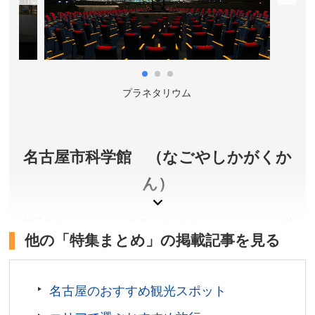
須観音」バス停下車。
所在地／愛知県名古屋市中区大須
お問い合わせ／052-231-6525(大須観音)
プラネタリウム
名古屋市科学館 （なごやしかがくか
ん）
内径３５メートルもある「ＮＴＰぷらねっと」は世
他の「特集まとめ」の掲載記事を見る
界最大級のドーム。限りなく本物に近い星空を迫力
ある映像・音楽とともに楽しめます。また、竜巻ラ
ボなど大型展示をはじめ、約２６０種類の展示を楽
名古屋のおすすめ観光スポット
しみながら、科学に親しめます。