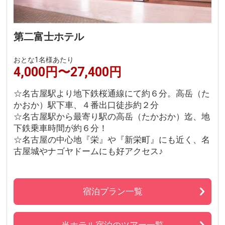
第二富士ホテル
おとな1名様あたり
4,000円〜27,400円
☆名古屋駅より地下鉄桜通線にて約６分。高岳（た
かおか）駅下車、４番出口徒歩約２分
☆名古屋駅から最寄り駅の高岳（たかおか）迄、地
下鉄乗車時間が約６分！
☆名古屋の中心地『栄』や『新栄町』にも近く、名
古屋城やナゴヤドームにも好アクセス♪
宿泊プラン一覧
当ホテル宿泊のツアー一覧