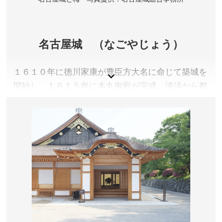
名古屋城 （なごやじょう）
１６１０年に徳川家康が豊臣方大名に命じて築城を
開始し、１６１５年に本丸御殿が完成。清須から都
市機能もろとも移転し、尾張徳川家の居城となりま
した。
愛知県名古屋市
観覧料／大人500円、中学生以下無料
開園時間／9:00～16:30 ※本丸御殿等、建物内への入場
は16:00まで
休園日／12月29日～31日、1月1日 ※催事等により変
更となる場合があります。
アクセス／名城線 市役所駅(7番出口)より徒歩約5分 ※