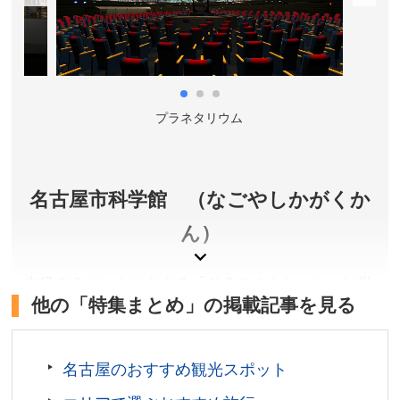
須観音」バス停下車。
所在地／愛知県名古屋市中区大須
お問い合わせ／052-231-6525(大須観音)
プラネタリウム
名古屋市科学館 （なごやしかがくか
ん）
内径３５メートルもある「ＮＴＰぷらねっと」は世
他の「特集まとめ」の掲載記事を見る
界最大級のドーム。限りなく本物に近い星空を迫力
ある映像・音楽とともに楽しめます。また、竜巻ラ
ボなど大型展示をはじめ、約２６０種類の展示を楽
名古屋のおすすめ観光スポット
しみながら、科学に親しめます。