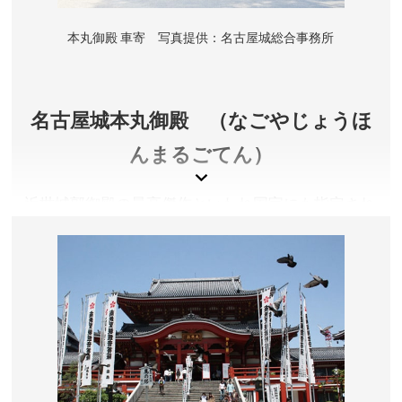
詳しくは公式サイトをご確認ください。
所在地／愛知県名古屋市中区本丸
本丸御殿 車寄 写真提供：名古屋城総合事務所
お問い合わせ／052-231-1700(名古屋城総合事務所)
名古屋城 公式サイト
名古屋城本丸御殿 （なごやじょうほ
んまるごてん）
近世城郭御殿の最高傑作といわれ国宝にも指定され
ていた本丸御殿は、空襲により焼失。平成２１年よ
り進められた復元工事が完了し、平成３０年６月に
完成公開されました。
愛知県名古屋市
観覧料／大人500円、中学生以下無料
開園時間／9:00～16:30 ※本丸御殿等、建物内への入場
は16:00まで