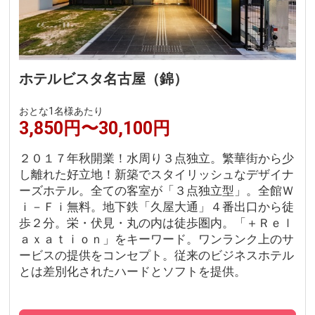
ホテルビスタ名古屋（錦）
おとな1名様あたり
3,850円〜30,100円
２０１７年秋開業！水周り３点独立。繁華街から少
し離れた好立地！新築でスタイリッシュなデザイナ
ーズホテル。全ての客室が「３点独立型」。全館Ｗ
ｉ－Ｆｉ無料。地下鉄「久屋大通」４番出口から徒
歩２分。栄・伏見・丸の内は徒歩圏内。「＋Ｒｅｌ
ａｘａｔｉｏｎ」をキーワード。ワンランク上のサ
ービスの提供をコンセプト。従来のビジネスホテル
とは差別化されたハードとソフトを提供。