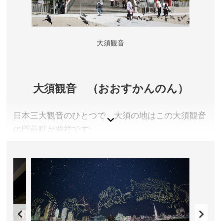
休園日／12月29日～31日、1月1日 ※催事等により変
更となる場合があります。
アクセス／名城線 市役所駅(7番出口)より徒歩約5分 ※
大須観音
詳しくは公式サイトをご確認ください。
所在地／愛知県名古屋市中区本丸
お問い合わせ／052-231-1700(名古屋城総合事務所)
名古屋城 公式サイト
大須観音 （おおすかんのん）
日本三大観音のひとつで、大須の地はこの大須観音
の門前町が発祥です。
愛知県名古屋市
拝観料／無料
拝観時間／6:00〜19:00
定休日／なし
アクセス／地下鉄鶴舞線 大須観音駅(2番出口)よりす
ぐ。名古屋駅よりバス(名鉄神宮前行き・18系統)で「大