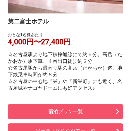
第二富士ホテル
おとな1名様あたり
4,000円〜27,400円
☆名古屋駅より地下鉄桜通線にて約６分。高岳（た
かおか）駅下車、４番出口徒歩約２分
☆名古屋駅から最寄り駅の高岳（たかおか）迄、地
下鉄乗車時間が約６分！
☆名古屋の中心地『栄』や『新栄町』にも近く、名
古屋城やナゴヤドームにも好アクセス♪
宿泊プラン一覧
当ホテル宿泊のツアー一覧