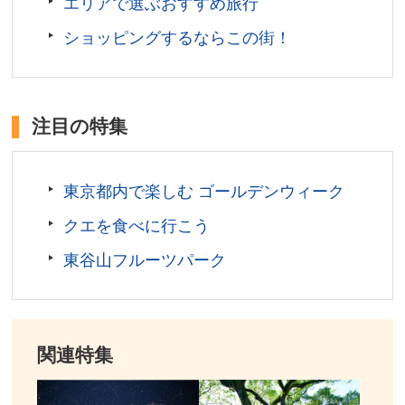
エリアで選ぶおすすめ旅行
愛知県名古屋市
ショッピングするならこの街！
観覧料／展示室とプラネタリウム:大人800円、大学・高
校生(要・学生証)500円、小人(中学生以下)無料、展示
室のみ:大人400円、大学・高校生(要・学生証)200円、
小人(中学生以下)無料
注目の特集
開館時間／9:30～17:00(入館は16:30まで)
定休日／月曜日(祝日の場合は開館し、直後の平日を休
館)、第3金曜日(祝日の場合は第4金曜日)、12月29日か
東京都内で楽しむ ゴールデンウィーク
ら1月3日 ※その他 臨時開館、休館日あり
クエを食べに行こう
アクセス／地下鉄東山線・鶴舞線 伏見駅(4・５番出口)
より徒歩約5分 ※詳しくは公式サイトをご確認くださ
東谷山フルーツパーク
い。
所在地／愛知県名古屋市中区栄二丁目17番1号(芸術と
科学の杜・白川公園内)
お問い合わせ／052-201-4486(名古屋市科学館)
関連特集
名古屋市科学館 公式サイト