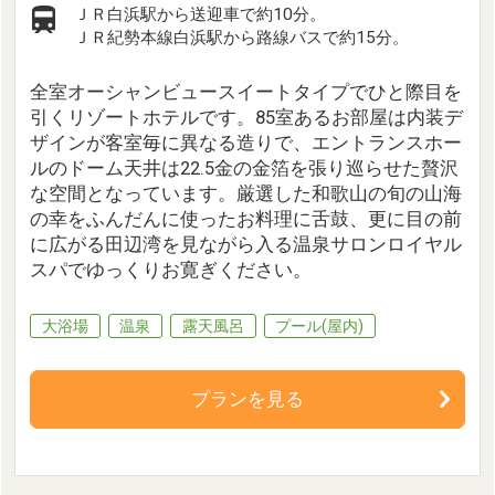
ＪＲ白浜駅から送迎車で約10分。
ＪＲ紀勢本線白浜駅から路線バスで約15分。
全室オーシャンビュースイートタイプでひと際目を
引くリゾートホテルです。85室あるお部屋は内装デ
ザインが客室毎に異なる造りで、エントランスホー
ルのドーム天井は22.5金の金箔を張り巡らせた贅沢
な空間となっています。厳選した和歌山の旬の山海
の幸をふんだんに使ったお料理に舌鼓、更に目の前
に広がる田辺湾を見ながら入る温泉サロンロイヤル
スパでゆっくりお寛ぎください。
大浴場
温泉
露天風呂
プール(屋内)
プランを見る