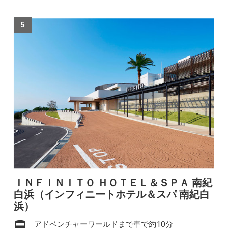
5
ＩＮＦＩＮＩＴＯ ＨＯＴＥＬ＆ＳＰＡ 南紀
白浜（インフィニートホテル＆スパ 南紀白
浜）
アドベンチャーワールドまで車で約10分