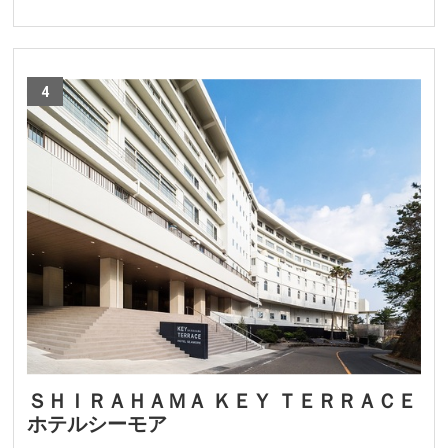
4
ＳＨＩＲＡＨＡＭＡ ＫＥＹ ＴＥＲＲＡＣＥ
ホテルシーモア