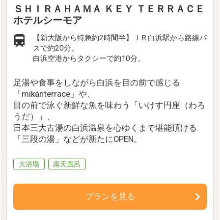
ＳＨＩＲＡＨＡＭＡ ＫＥＹ ＴＥＲＲＡＣＥ
ホテルシーモア
【新大阪から特急約2時間半】ＪＲ白浜駅から路線バ
スで約20分。
白浜空港からタクシーで約10分。
足湯や食事をしながら白浜を目の前で感じる
「mikanterrace」や、
目の前で泳ぐ新鮮な魚を味わう「いけす円座（わろ
うだ）」、
日本三大古湯の白浜温泉を心ゆくまで堪能頂ける
「三段の湯」などが新たにOPEN。
大浴場
露天風呂
プランを見る