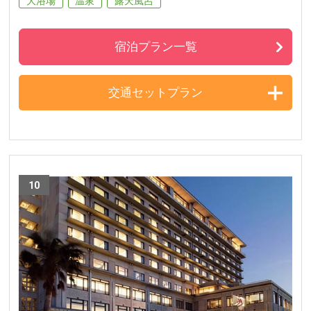
大浴場
温泉
露天風呂
宿泊プラン一覧
交通セットプラン
10