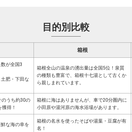
目的別比較
箱根
数が全国3
箱根全山の温泉の湧出量は全国5位！泉質
の種類も豊富で、箱根十七湯として古くか
・土肥・下田な
ら親しまれています。
そのうち約30の
箱根に海はありませんが、車で20分圏内に
を獲得！
小田原や湯河原の海水浴場があります。
箱根の名水を使ったそばや湯葉・豆腐が有
新鮮な海の幸を
名！