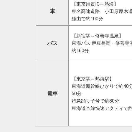
【東京用賀IC⇔熱海】
車
東名高速道路、小田原厚木
経由で約100分
【新宿駅⇔修善寺温泉】
バス
東海バス 伊豆長岡・修善寺
約160分
【東京駅⇔熱海駅】
東海道新幹線ひかりで約40
電車
50分
特急踊り子号で約80分
東海道本線快速アクティで約