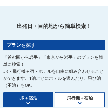
されています。
岩手県花巻市
アクセス／花巻温泉より徒歩約10分
所在地／岩手県花巻市湯本
出発日・目的地から簡単検索！
お問い合わせ／0198-37-2111(花巻温泉総合予約セン
ター)
花巻観光協会 公式サイト(釜淵の滝ページ)
プランを探す
「首都圏から岩手」「東京から岩手」のプランを簡
単に検索！
JR・飛行機＋宿・ホテルを自由に組み合わせること
ができます。1泊ごとにホテルを選んだり、飛び泊
（不泊）もOK。
JR＋宿泊
飛行機＋宿泊