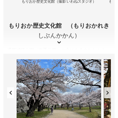
ジオ）
もりおか歴史文化館（撮影:いわねスタジオ）
もり
もりおか歴史文化館 （もりおかれき
しぶんかかん）
盛岡城跡公園（岩手公園）の中にあるまちなかミュ
ージアム。１階の観光交流ゾーンでは、盛岡を代表
するお祭りや、まち歩きを楽しめる情報を発信して
います。２階の歴史文化ゾーンでは盛岡藩主 南部
家の資料を中心に展示しており、江戸時代から現在
の盛岡の至る歩みをご紹介しています。ミュージア
ムショップも充実！
岩手県盛岡市
入館料／一般300円、高校生200円、小中学生100円