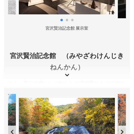
「不来方の お城の草に 寝ころびて 空に吸はれ
し 十五の心」の歌に詠まれているように、石川啄
木も学生時代をこの公園で過ごしたほか、宮沢賢治
や新渡戸稲造の文学碑が各所に建立されており、岩
宮沢賢治記念館 展示室
手の偉人を身近に感じることができます。
また、春には桜、秋には紅葉の名所として知られ、
雄大な石垣とのコントラストが美しく、多くの人が
宮沢賢治記念館 （みやざわけんじき
訪れる公園です。
ねんかん）
岩手県盛岡市
入園料／無料
詩人や童話作家として知られる宮沢賢治の記念館で
営業時間／常時
す。宮沢賢治の多彩な活動の世界を、賢治の愛用品
定休日／無休
や原稿、関連資料などから解説とともに展示紹介し
アクセス／JR盛岡駅より徒歩約15分。バスで約6分。
ています。イーハトーブの世界を宮沢賢治記念館
所在地／岩手県盛岡市内丸1-37
で、ぜひ感じとってください。
お問い合わせ／019-639-9057(盛岡市公園みどり課)
岩手県花巻市