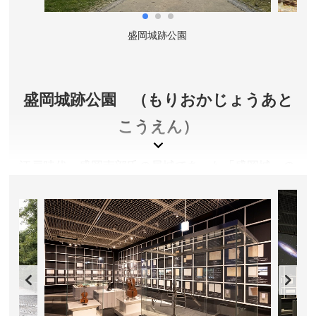
開館時間／4月～10月 9:00～19:00、11月～3月 9:00～
18:00 ※2階展示室への入場受付は閉館30分前まで
盛岡城跡公園
休館日／毎月第3火曜日、年末年始(12月31日・1月1日)
アクセス／JR盛岡駅より徒歩約20分。JR盛岡駅東口よ
り岩手県交通・岩手県北バス(盛岡バスセンター行き)、
または盛岡都心循環バス(でんでんむし・左回り)で約10
盛岡城跡公園 （もりおかじょうあと
分、「県庁・市役所前」バス停下車、徒歩約4分。
こうえん）
所在地／岩手県盛岡市内丸1番50号
お問い合わせ／019-681-2100
江戸時代，盛岡南部氏の居城であった「盛岡城」の
もりおか歴史文化館 公式サイト
城跡を整備した、勇壮な石垣が聳える公園です。約
４０年の年月をかけて築城されたため、積まれた時
期によって異なる多様な石垣がみられます。本丸な
ど城の主要部分を「総石垣」で巡らせた、東北では
あまり類を見ない城であり「東北三名城」の一つで
す。また、「日本の名城１００選」や「日本の歴史
公園１００選」にも選ばれています。