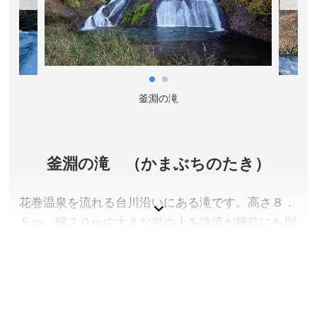
入館料／大人350円、高校生・学生250円、小中学生
150円
開館時間／8:30～17:00(最終入館16:30)
休館日／12月28日～1月1日
アクセス／新花巻駅より車で約3分。花巻駅より車で約
釜淵の滝
15分。
所在地／岩手県花巻市矢沢1-1-36
お問い合わせ／0198-31-2319
宮沢賢治記念館 公式サイト
釜淵の滝 （かまぶちのたき）
花巻温泉を流れる台川沿いにある滝です。高さ８．
５ｍ、幅３０ｍの大きな岩の上を清流が幾筋にも別
れ、滝壺に落ちていくさまは爽快です。釜淵の滝周
辺の森林は１周２０分ほどの遊歩道になっており、
木漏れ日のなかを歩ける手ごろな散策コースです。
国指定名勝「イーハトーブの風景地」としても指定