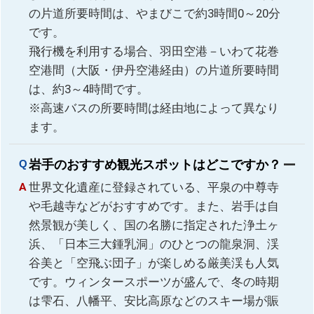
の片道所要時間は、やまびこで約3時間0～20分
です。
飛行機を利用する場合、羽田空港－いわて花巻
空港間（大阪・伊丹空港経由）の片道所要時間
は、約3～4時間です。
※高速バスの所要時間は経由地によって異なり
ます。
岩手のおすすめ観光スポットはどこですか？
世界文化遺産に登録されている、平泉の中尊寺
や毛越寺などがおすすめです。また、岩手は自
然景観が美しく、国の名勝に指定された浄土ヶ
浜、「日本三大鍾乳洞」のひとつの龍泉洞、渓
谷美と「空飛ぶ団子」が楽しめる厳美渓も人気
です。ウィンタースポーツが盛んで、冬の時期
は雫石、八幡平、安比高原などのスキー場が賑