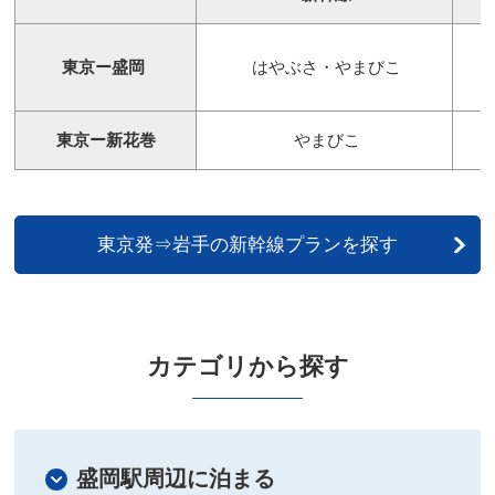
熱海・伊豆
東京ー盛岡
はやぶさ・やまびこ
名古屋
岐阜
東京ー新花巻
やまびこ
三重
大阪
東京発⇒岩手の新幹線プランを探す
京都
神戸
カテゴリから探す
香川
岡山
盛岡駅周辺に泊まる