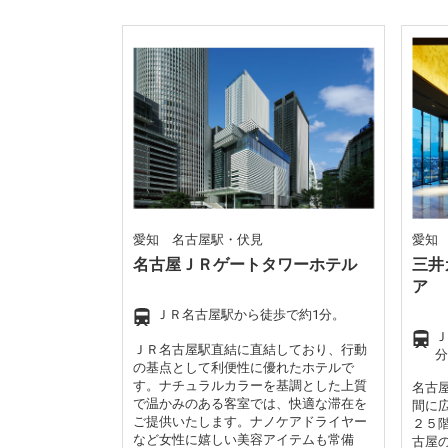
愛知 名古屋駅・伏見
愛知
名古屋ＪＲゲートタワーホテル
三井
ア
ＪＲ名古屋駅から徒歩で約1分。
Ｊ
ＪＲ名古屋駅直結に直結しており、行動
分
の基点として利便性に優れたホテルで
す。ナチュラルカラーを基調とした上質
名古
で温かみのある客室では、快適な滞在を
間に
ご提供いたします。ナノケアドライヤー
２５
など女性に嬉しい美容アイテムも常備
古屋