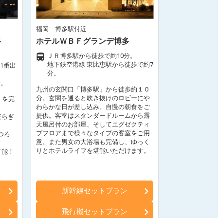
福岡 博多駅付近
多
ホテルＷＢＦグランデ博多
ＪＲ博多駅から徒歩で約10分。
地下鉄空港線 東比恵駅から徒歩で約7
1番出
分。
分。
九州の玄関口「博多駅」から徒歩約１０
分。玄関を通ると吹き抜けのロビーにや
」を完
わらかな日が差し込み、自慢の朝食をご
提供。客室はスタンダードルームから露
安らぎ
天風呂付のお部屋、そしてエグゼクティ
ブフロアまで様々なタイプの客室をご用
つろ
意。また男女の大浴場も完備し、ゆっく
りとホテルライフを堪能いただけます。
可能！
新幹線セットプラン
飛行機セットプラン