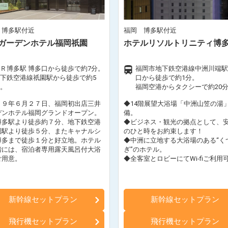
 博多駅付近
福岡 博多駅付近
ガーデンホテル福岡祇園
ホテルリソルトリニティ博
Ｒ博多駅 博多口から徒歩で約7分。
福岡市地下鉄空港線中洲川端駅
下鉄空港線祇園駅から徒歩で約5
口から徒歩で約1分。
。
福岡空港からタクシーで約20
１９年６月２７日、福岡初出店三井
◆14階展望大浴場「中洲山笠の湯
デンホテル福岡グランドオープン。
備。
博多駅より徒歩約７分、地下鉄空港
◆ビジネス・観光の拠点として、
園駅より徒歩５分、またキャナルシ
のひと時をお約束します！
博多まで徒歩１分と好立地。ホテル
◆中洲に立地する大浴場のある“く
階には、宿泊者専用露天風呂付大浴
ぎ”のホテル。
ご用意。
◆全客室とロビーにてWi-fiご利用
新幹線セットプラン
新幹線セットプラン
飛行機セットプラン
飛行機セットプラン