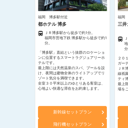
福岡 博多駅付近
福岡
都ホテル 博多
三井
ＪＲ博多駅から徒歩で約1分。
福岡市営地下鉄 博多駅から徒歩で約1
Ｊ
分。
地
分
「博多駅」直結という抜群のロケーショ
ンに位置するスマートラグジュアリーホ
２０
テルです。
ガー
最上階には天然温泉のスパ、プールを設
ＪＲ
け、夜間は建物全体のライトアップでリ
線祇
ゾート気分を満喫できます。
ティ
全室３０平米以上のゆとりある客室は、
最上
心地よい快適な滞在をお約束します。
場を
新幹線セットプラン
飛行機セットプラン