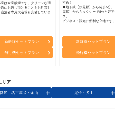
すめ！
客室は全室禁煙です。クリーンな環
◆地下鉄【伏見駅】から徒歩5分、
快適にお過し頂けることをお約束し
屋駅】からもタクシーで5分と好ア
。宿泊者専用大浴場も完備していま
ス。
ビジネス・観光に便利な立地です
新幹線セットプラン
新幹線セットプラン
飛行機セットプラン
飛行機セットプラン
エリア
愛知 名古屋栄・金山
尾張・犬山