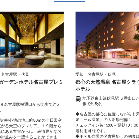
 名古屋駅・伏見
愛知 名古屋駅・伏見
ガーデンホテル名古屋プレミ
都心の天然温泉 名古屋クラ
ホテル
地下鉄東山線伏見駅 ６番出口
歩で約5分。
Ｒ名古屋駅桜通口から徒歩で約5
。
◆名古屋の都心に位置しながらも
泉「三蔵温泉」の大浴場完備！
屋の中心地の地上約80ｍの非日常空
チェックイン後15:00～翌朝10：0
広がる天空のプレミア。１９階から
浴利用可能です。
階にある客室からは、表情豊かな名
◆ホテル自慢の名古屋めしの朝食
の街並みを一望することができま