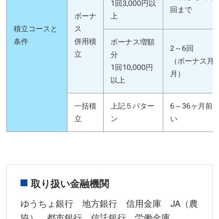
1回3,000円以
回まで
ボーナ
上
積立コースと
ス
条件
併用積
ボーナス増額
2～6回
立
分
（ボーナス月は
1回10,000円
月）
以上
一括積
上記５パター
6～36ヶ月前
立
ン
い
取り扱い金融機関
ゆうちょ銀行 地方銀行 信用金庫 JA（農
協） 都市銀行 信託銀行 労働金庫