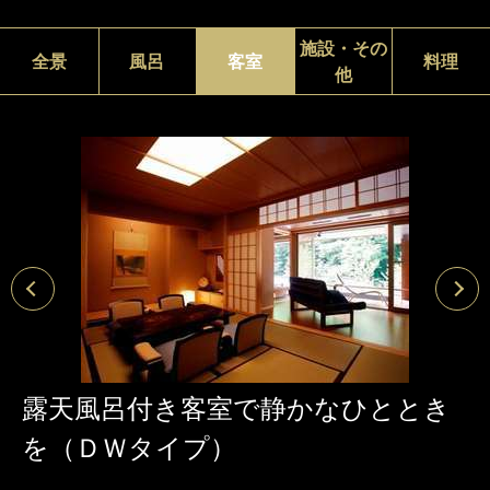
施設・その
全景
風呂
客室
料理
他
露天風呂付き客室で静かなひととき
を（ＤＷタイプ）