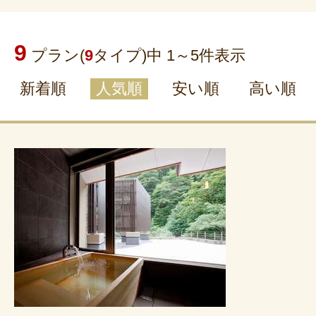
9
プラン(
9
タイプ)中 1～
5
件表示
新着順
人気順
安い順
高い順