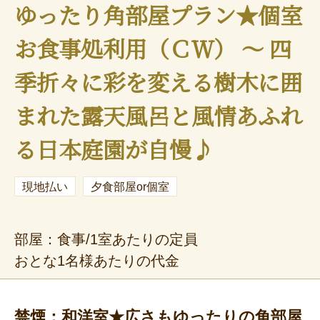
ゆったり角部屋プラン★個室
お食事処利用（ＣＷ） ～ 四
季折々に彩を変える樹木に囲
まれた露天風呂と風情あふれ
る日本庭園が自慢♪
現地払い
夕食部屋or個室
部屋：食事/1室あたりの定員
おとな1名様あたりの代金
禁煙：和洋室★広さもゆったりの角部屋