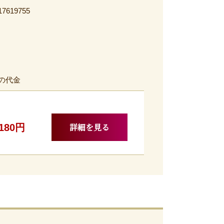
17619755
の代金
詳細を見る
,180円