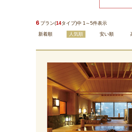
6
プラン(
14
タイプ)中 1～
5
件表示
新着順
人気順
安い順