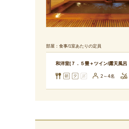
部屋：食事/1室あたりの定員
和洋室(７．５畳＋ツイン/露天風呂
2～4名