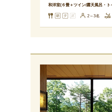
和洋室(６畳＋ツイン/露天風呂・ト
2～3名