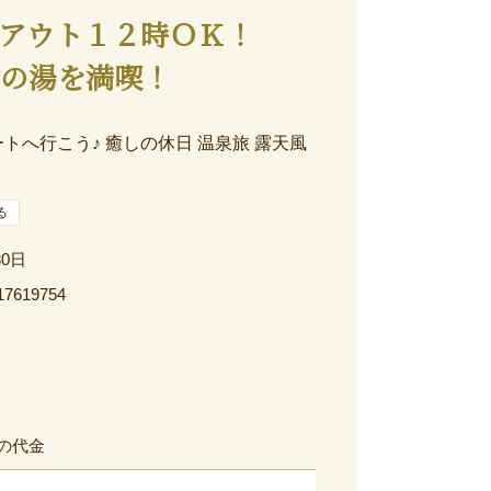
アウト１２時ＯＫ！
津の湯を満喫！
トへ行こう♪ 癒しの休日 温泉旅 露天風
る
30日
17619754
の代金