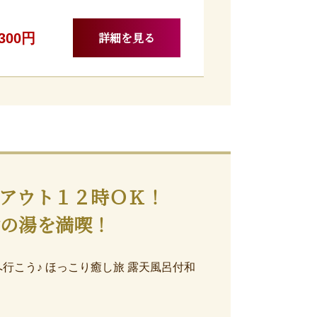
詳細を見る
,300円
アウト１２時ＯＫ！
津の湯を満喫！
へ行こう♪ ほっこり癒し旅 露天風呂付和