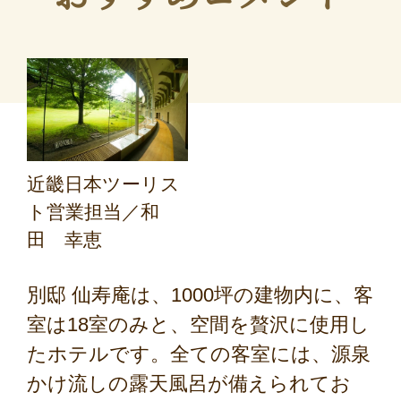
近畿日本ツーリス
ト営業担当／和
田 幸恵
フリーセレクション・クーポンコードのご利用につ
いて
別邸 仙寿庵は、1000坪の建物内に、客
フリーセレクションをご利用いただけない商品
室は18室のみと、空間を贅沢に使用し
JR回数券類、ギフト券、外国通貨、直接契約型宿泊プラン、土
たホテルです。全ての客室には、源泉
産品、旅行積立商品、当社が指定した商品が利用できません。
かけ流しの露天風呂が備えられてお