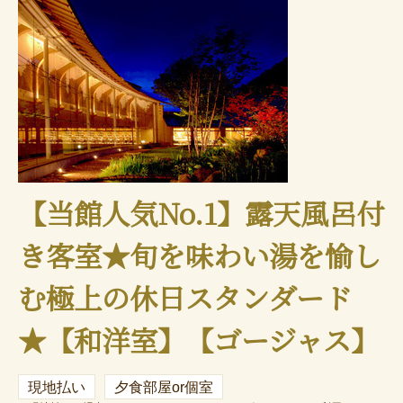
【当館人気No.1】露天風呂付
き客室★旬を味わい湯を愉し
む極上の休日スタンダード
★【和洋室】【ゴージャス】
現地払い
夕食部屋or個室