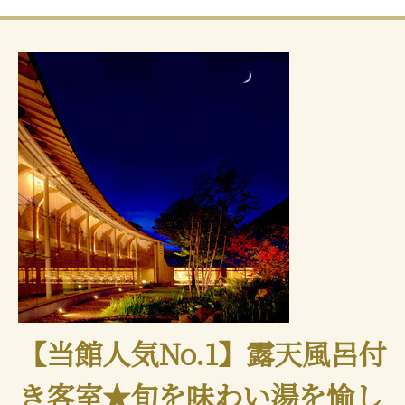
【当館人気No.1】露天風呂付
き客室★旬を味わい湯を愉し