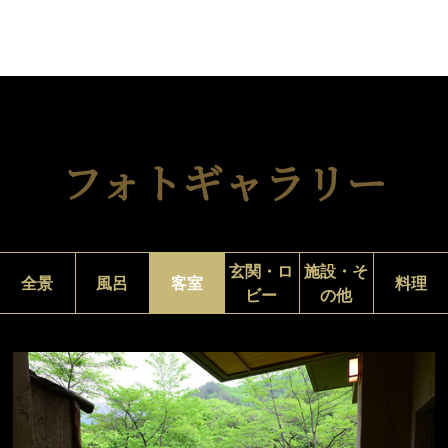
フォトギャラリー
玄関・ロ
施設・そ
全景
風呂
客室
料理
ビー
の他