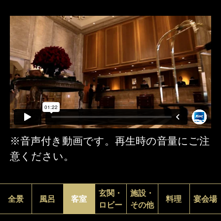
※音声付き動画です。再生時の音量にご注
意ください。
玄関・
施設・
全景
風呂
客室
料理
宴会場
ロビー
その他