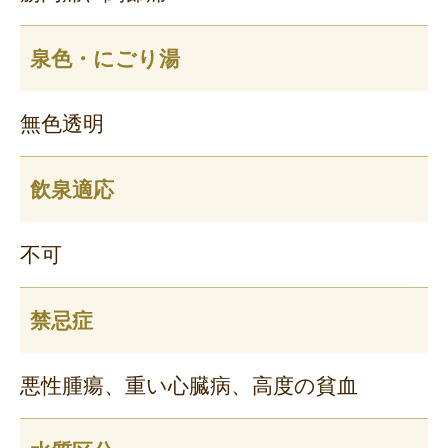
泉色・にごり湯
無色透明
飲泉適応
不可
禁忌症
悪性腫瘍、重い心臓病、高度の貧血