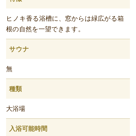
ヒノキ香る浴槽に、窓からは緑広がる箱
根の自然を一望できます。
フリーセレクション・クーポンコードのご利用につ
サウナ
いて
フリーセレクションをご利用いただけない商品
無
JR回数券類、ギフト券、外国通貨、直接契約型宿泊プラン、土
産品、旅行積立商品、当社が指定した商品が利用できません。
種類
フリーセレクション・クーポンコードをご利用いただけな
い商品
大浴場
旅館・ホテルなど宿泊施設での現地支払いにはご利用いただけま
せん。
入浴可能時間
閉じる