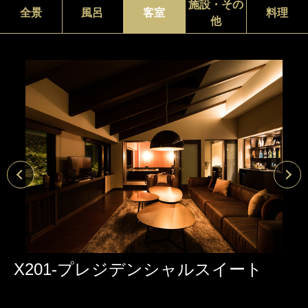
施設・その
全景
風呂
客室
料理
他
X201-プレジデンシャルスイート