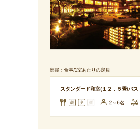
部屋：食事/1室あたりの定員
スタンダード和室(１２．５畳/バス
2～6名