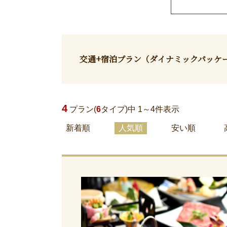
交通+宿泊プラン
（ダイナミックパッケ
4
プラン(
6
タイプ)中 1～
4
件表示
新着順
人気順
安い順