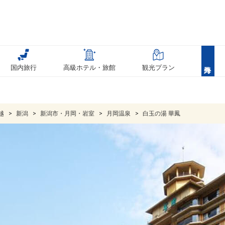
国内旅行
高級ホテル・旅館
観光プラン
越
新潟
新潟市・月岡・岩室
月岡温泉
白玉の湯 華鳳