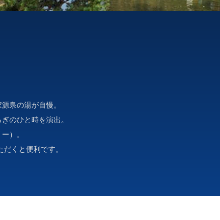
家源泉の湯が自慢。
ろぎのひと時を演出。
リー）。
ただくと便利です。