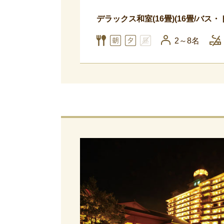
デラックス和室(16畳)(16畳/バス
2～8名