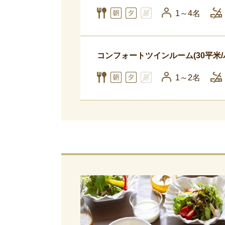
1～4名
コンフォートツインルーム(30平米
1～2名