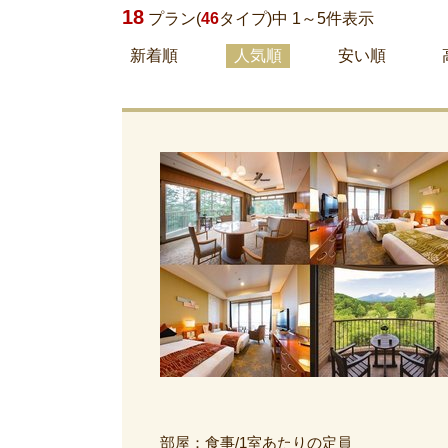
18
プラン(
46
タイプ)中 1～
5
件表示
新着順
人気順
安い順
部屋：食事/1室あたりの定員