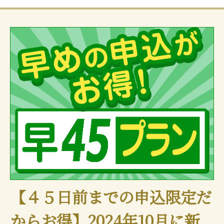
フリーセレクション・クーポンコードのご利用につ
いて
フリーセレクションをご利用いただけない商品
【４５日前までの申込限定だ
JR回数券類、ギフト券、外国通貨、直接契約型宿泊プラン、土
産品、旅行積立商品、当社が指定した商品が利用できません。
からお得】2024年10月に新