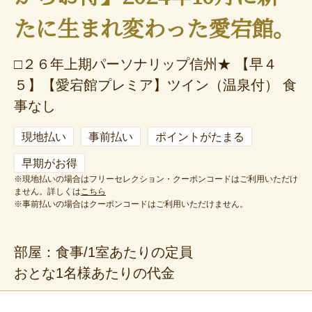
フリーセレクション・クーポンコードをご利用いただけな
たに生まれ変わった愛宕館。
い商品
旅館・ホテルなど宿泊施設での現地支払いにはご利用いただけま
□２６年上期パーソナリップ信州★ 【早４
せん。
５】【愛宕館プレミア】ツイン（温泉付） 食
閉じる
事なし
現地払い
事前払い
ポイントがたまる
早期がお得
※現地払いの場合はフリーセレクション・クーポンコードはご利用いただけ
ません。詳しくは
こちら
※事前払いの場合はクーポンコードはご利用いただけません。
部屋：食事/1室あたりの定員
おとな1名様あたりの代金