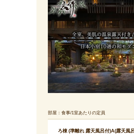
部屋：食事/1室あたりの定員
ろ棟 (準離れ 露天風呂付)A(露天