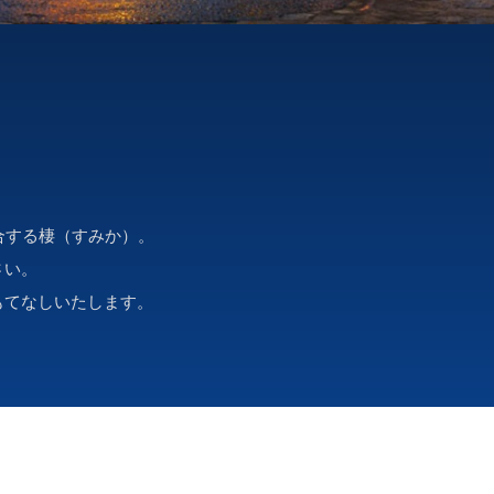
合する棲（すみか）。
さい。
もてなしいたします。