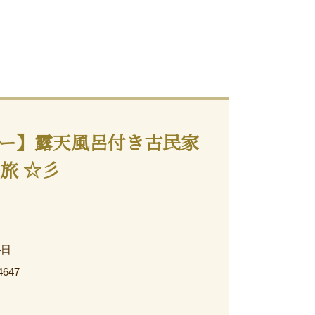
ー】露天風呂付き古民家
旅 ☆彡
4日
4647