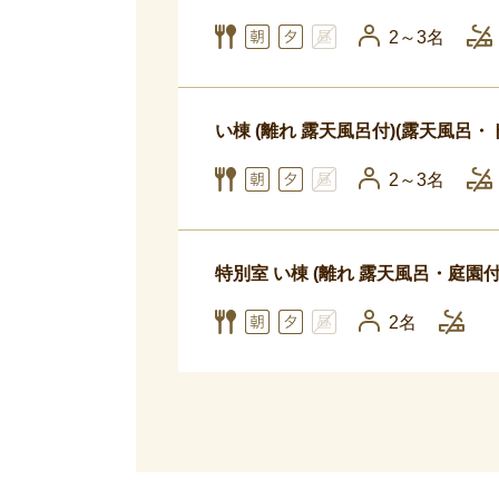
2～3名
い棟 (離れ 露天風呂付)(露天風呂
2～3名
特別室 い棟 (離れ 露天風呂・庭園
2名