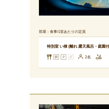
部屋：食事/1室あたりの定員
特別室 い棟 (離れ 露天風呂・庭園
2名