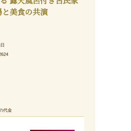
る 露天風呂付き古民家
湯と美食の共演
4日
2624
の代金