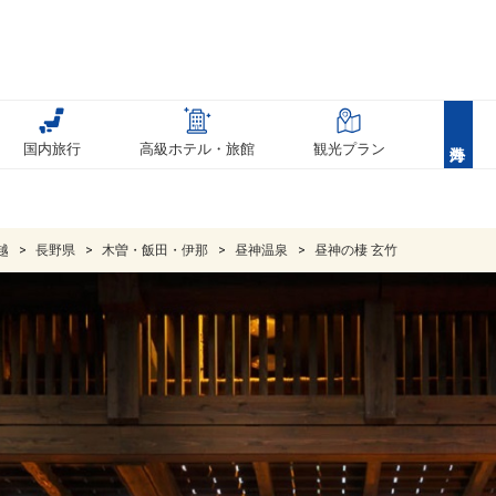
国内旅行
高級ホテル・旅館
観光プラン
越
長野県
木曽・飯田・伊那
昼神温泉
昼神の棲 玄竹