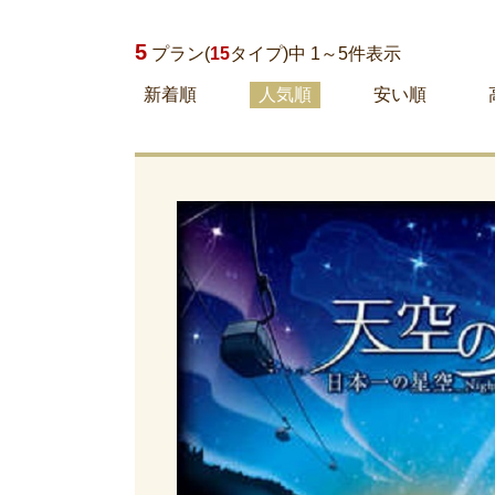
5
プラン(
15
タイプ)中 1～
5
件表示
新着順
人気順
安い順