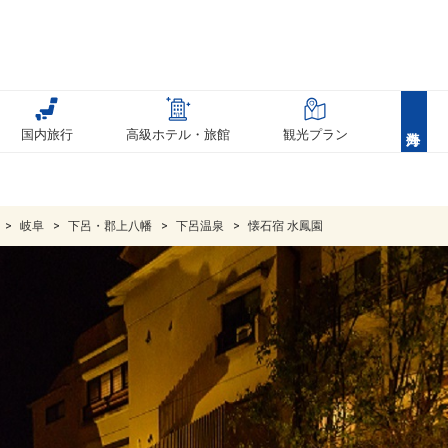
国内旅行
高級ホテル・旅館
観光プラン
岐阜
下呂・郡上八幡
下呂温泉
懐石宿 水鳳園