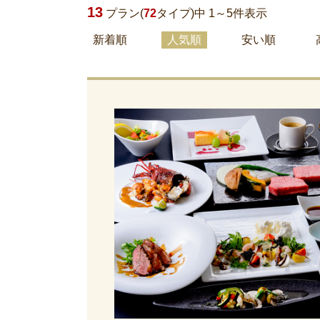
13
プラン(
72
タイプ)中 1～
5
件表示
新着順
人気順
安い順