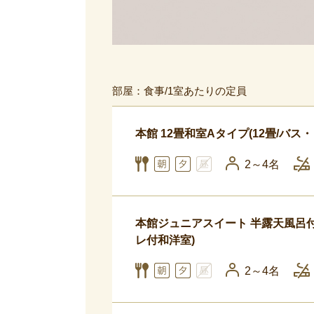
部屋：食事/1室あたりの定員
本館 12畳和室Aタイプ(12畳/バス
2～4名
本館ジュニアスイート 半露天風呂付
レ付和洋室)
2～4名