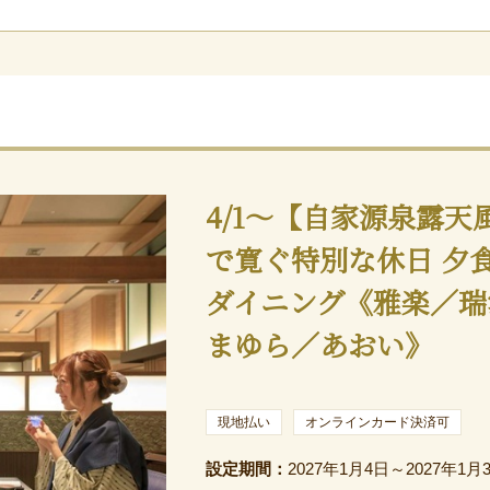
4/1～【自家源泉露天
で寛ぐ特別な休日 夕
ダイニング《雅楽／瑞
まゆら／あおい》
現地払い
オンラインカード決済可
設定期間：
2027年1月4日～2027年1月