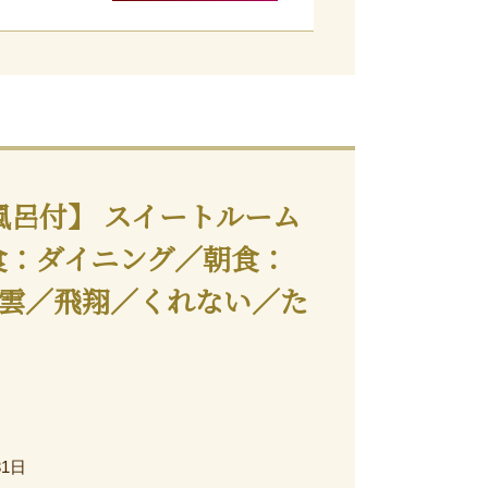
風呂付】 スイートルーム
食：ダイニング／朝食：
雲／飛翔／くれない／た
31日