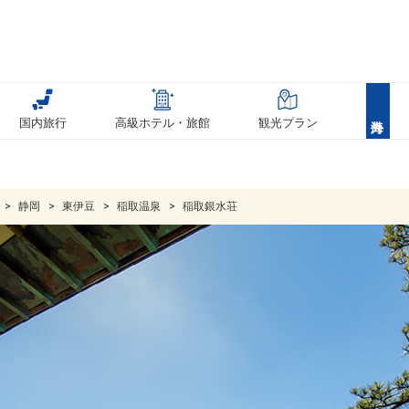
国内旅行
高級ホテル・旅館
観光プラン
静岡
東伊豆
稲取温泉
稲取銀水荘