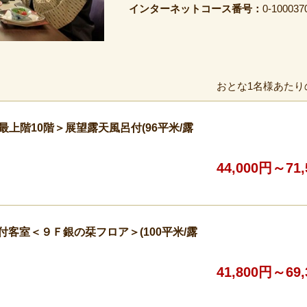
インターネットコース番号：
0-100037
おとな1名様あたり
最上階10階＞展望露天風呂付(96平米/露
44,000円～71
付客室＜９Ｆ銀の栞フロア＞(100平米/露
41,800円～69