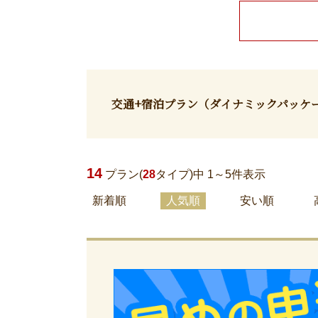
交通+宿泊プラン
（ダイナミックパッケ
14
プラン(
28
タイプ)中 1～
5
件表示
新着順
人気順
安い順