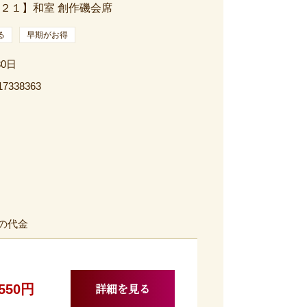
２１】和室 創作磯会席
る
早期がお得
30日
17338363
の代金
詳細を見る
,550円