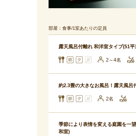
部屋：食事/1室あたりの定員
露天風呂付離れ 和洋室タイプ(51
2～4名
約2.3畳の大きなお風呂！露天風呂付
2名
季節により表情を変える庭園を一望 
和室)