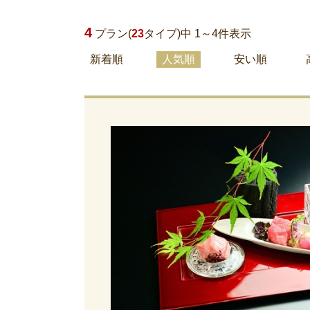
4
プラン(
23
タイプ)中 1～
4
件表示
新着順
人気順
安い順