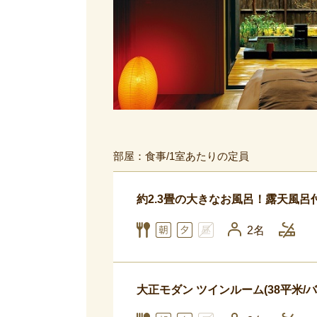
部屋：食事/1室あたりの定員
約2.3畳の大きなお風呂！露天風呂付
2名
大正モダン ツインルーム(38平米/