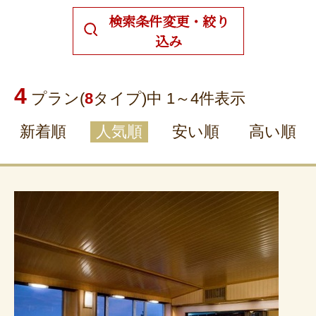
検索条件変更・絞り
込み
4
プラン(
8
タイプ)中 1～
4
件表示
新着順
人気順
安い順
高い順