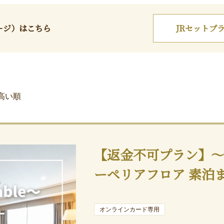
ージ）はこちら
JR
セットプ
高い順
【返金不可プラン】～Non
ーペリアフロア 素泊
オンラインカード専用