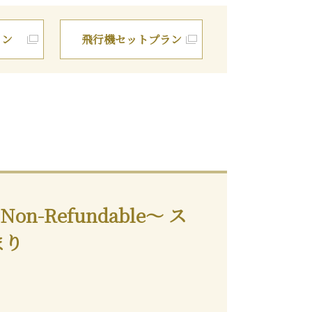
ラン
飛行機
セットプラン
-Refundable～ ス
まり