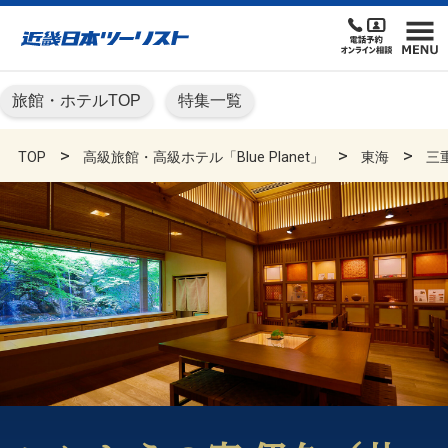
旅館・ホテルTOP
特集一覧
TOP
高級旅館・高級ホテル「Blue Planet」
東海
三