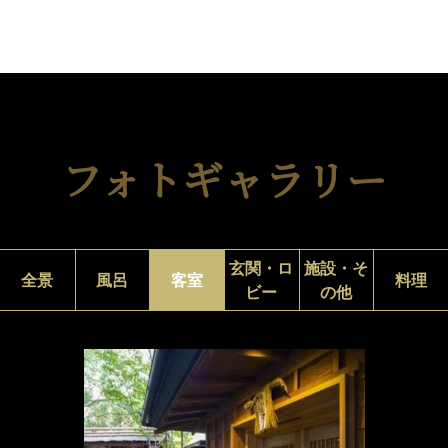
フォトギャラリー
玄関・ロ
施設・そ
全景
風呂
客室
料理
ビー
の他