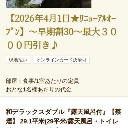
【2026年4月1日★ﾘﾆｭｰｱﾙｵｰ
ﾌﾟﾝ】～早期割30～最大３０
００円引き♪
現地払い
オンラインカード決済可
部屋：食事/1室あたりの定員
おとな1名様あたりの代金
和デラックスダブル『露天風呂付』【禁
煙】 29.1平米(29平米/露天風呂・トイレ