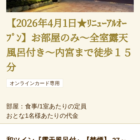
【2026年4月1日★ﾘﾆｭｰｱﾙｵｰ
ﾌﾟﾝ】お部屋のみ～全室露天
風呂付き～内宮まで徒歩１５
分
オンラインカード専用
部屋：食事/1室あたりの定員
おとな1名様あたりの代金