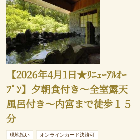
【2026年4月1日★ﾘﾆｭｰｱﾙｵｰ
ﾌﾟﾝ】夕朝食付き～全室露天
風呂付き～内宮まで徒歩１５
分
現地払い
オンラインカード決済可