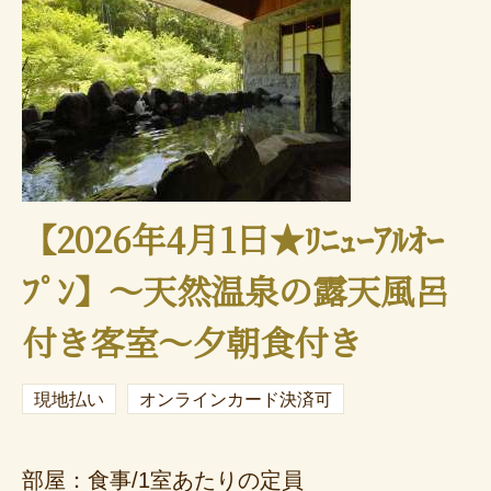
【2026年4月1日★ﾘﾆｭｰｱﾙｵｰ
ﾌﾟﾝ】～天然温泉の露天風呂
付き客室～夕朝食付き
現地払い
オンラインカード決済可
部屋：食事/1室あたりの定員