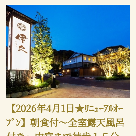
【2026年4月1日★ﾘﾆｭｰｱﾙｵｰ
ﾌﾟﾝ】朝食付～全室露天風呂