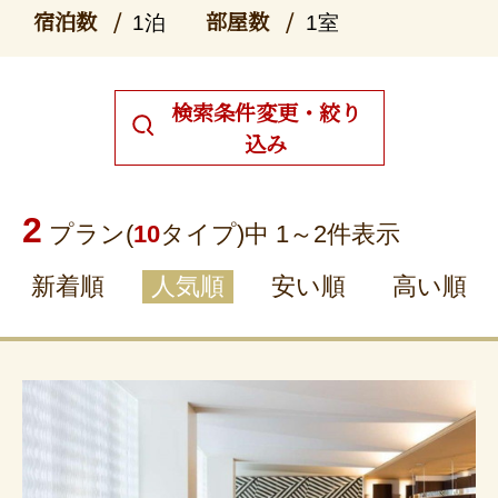
宿泊数
部屋数
1泊
1室
検索条件変更・絞り
込み
2
プラン(
10
タイプ)中 1～
2
件表示
新着順
人気順
安い順
高い順