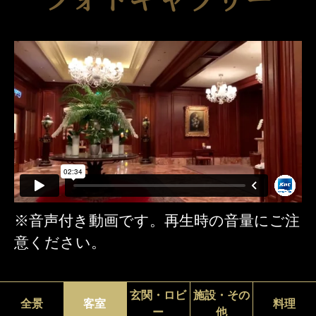
※音声付き動画です。再生時の音量にご注
意ください。
玄関・ロビ
施設・その
全景
客室
料理
ー
他