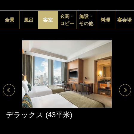
玄関・
施設・
全景
風呂
客室
料理
宴会場
ロビー
その他
デラックス (43平米)