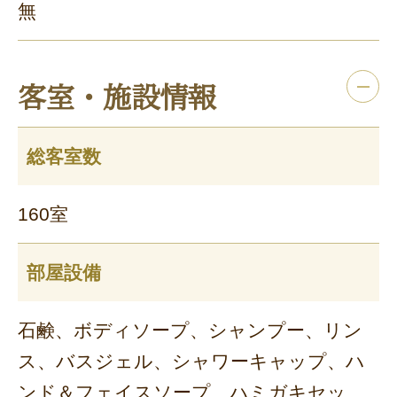
無
フリーセレクション・クーポンコードのご利用につ
いて
客室・施設情報
フリーセレクションをご利用いただけない商品
JR回数券類、ギフト券、外国通貨、直接契約型宿泊プラン、土
総客室数
産品、旅行積立商品、当社が指定した商品が利用できません。
フリーセレクション・クーポンコードをご利用いただけな
160室
い商品
旅館・ホテルなど宿泊施設での現地支払いにはご利用いただけま
部屋設備
せん。
閉じる
石鹸、ボディソープ、シャンプー、リン
ス、バスジェル、シャワーキャップ、ハ
ンド＆フェイスソープ、ハミガキセッ