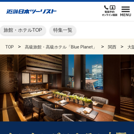
旅館・ホテルTOP
特集一覧
TOP
高級旅館・高級ホテル「Blue Planet」
関西
大