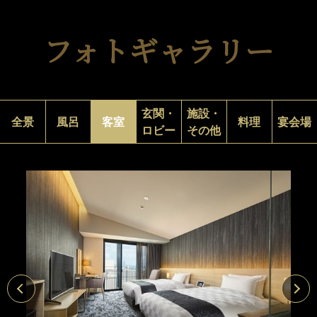
フォトギャラリー
玄関・
施設・
全景
風呂
客室
料理
宴会場
ロビー
その他