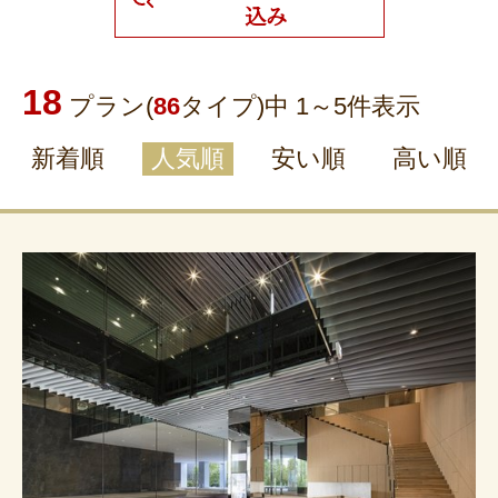
込み
18
プラン(
86
タイプ)中 1～
5
件表示
新着順
人気順
安い順
高い順