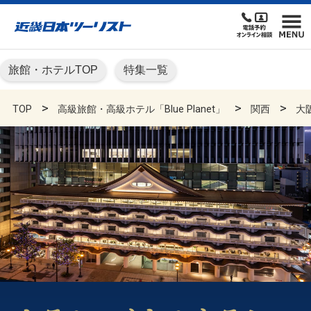
旅館・ホテルTOP
特集一覧
TOP
高級旅館・高級ホテル「Blue Planet」
関西
大