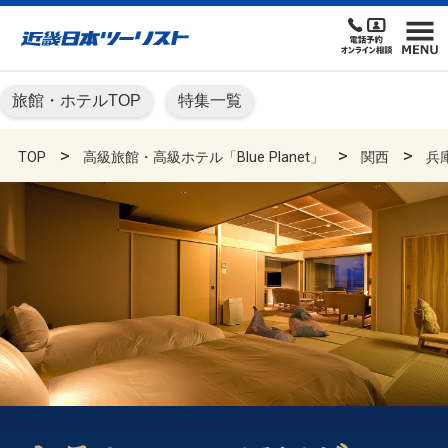
旅館・ホテルTOP
特集一覧
TOP
高級旅館・高級ホテル「Blue Planet」
関西
兵