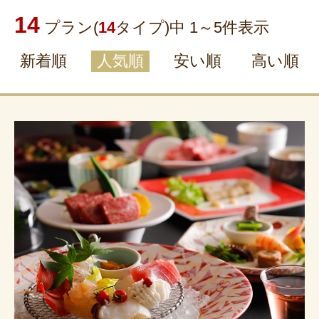
14
プラン(
14
タイプ)中 1～
5
件表示
新着順
人気順
安い順
高い順