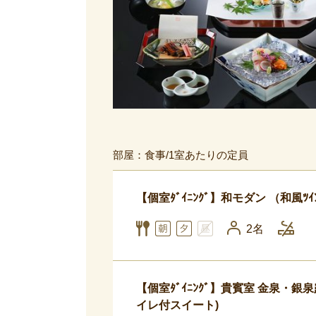
部屋：食事/1室あたりの定員
【個室ﾀﾞｲﾆﾝｸﾞ】和モダン （和風ﾂ
2名
【個室ﾀﾞｲﾆﾝｸﾞ】貴賓室 金泉・銀
イレ付スイート)