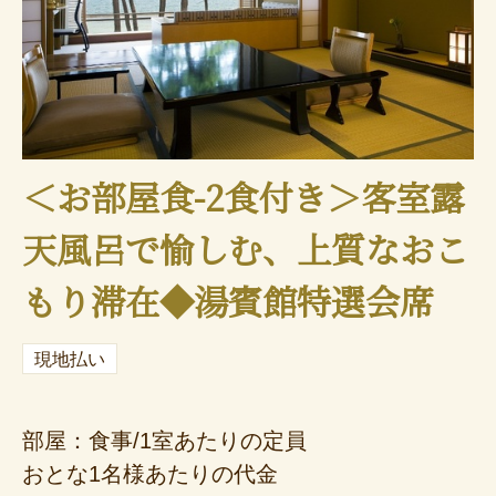
＜お部屋食-2食付き＞客室露
天風呂で愉しむ、上質なおこ
もり滞在◆湯賓館特選会席
現地払い
部屋：食事/1室あたりの定員
おとな1名様あたりの代金