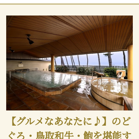
【グルメなあなたに♪】のど
ぐろ・鳥取和牛・鮑を堪能す