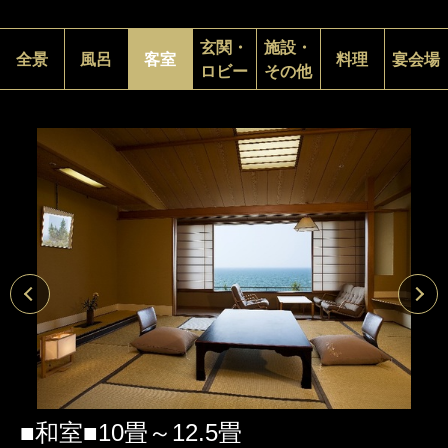
玄関・
施設・
全景
風呂
客室
料理
宴会場
ロビー
その他
■和室■10畳～12.5畳