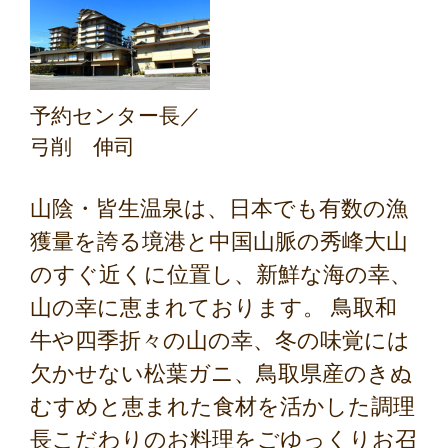
予約センター長／
弓削 伸司
山陰・皆生温泉は、日本でも有数の漁
獲量を誇る境港と中国山脈の秀峰大山
のすぐ近くに位置し、新鮮な海の幸、
山の幸に恵まれております。 鳥取和
牛や四季折々の山の幸、冬の味覚には
欠かせない松葉ガニ、鳥取県産のきぬ
むすめと恵まれた食材を活かした調理
長こだわりのお料理をごゆっくりお召