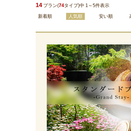
14
プラン(
74
タイプ)中 1～
5
件表示
新着順
人気順
安い順