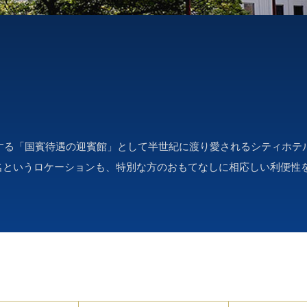
しする「国賓待遇の迎賓館」として半世紀に渡り愛されるシティホテ
名というロケーションも、特別な方のおもてなしに相応しい利便性