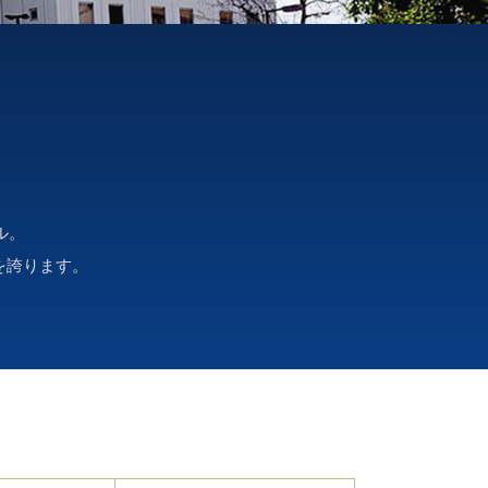
ル。
を誇ります。