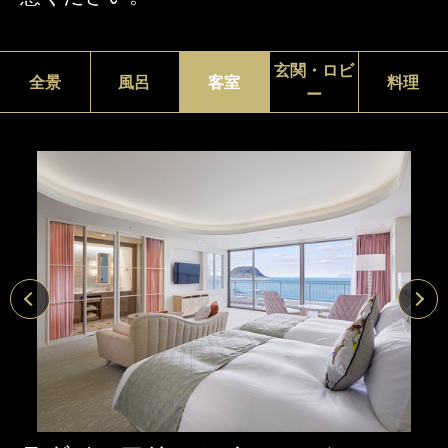
玄関・ロビ
全景
風呂
客室
料理
ー