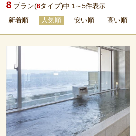
8
プラン(
8
タイプ)中 1～
5
件表示
新着順
人気順
安い順
高い順