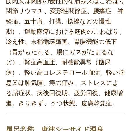
筋肉又は関節の慢性的な痛み又はこわばり
関節リウマチ、変形性関節症、腰痛症、神
経痛、五十肩、打撲、捻挫などの慢性
期）、運動麻痺における筋肉のこわばり、
冷え性、末梢循環障害、胃腸機能の低下
（胃がもたれる、腸にガスがたまるな
ど）、軽症高血圧、耐糖能異常（糖尿
病）、軽い高コレステロール血症、軽い喘
息又は肺気腫、痔の痛み、ストレスによ
る諸症状、病後回復期、疲労回復、健康増
進。きりきず、うつ状態、皮膚乾燥症。
風呂名称 唐津シーサイド温泉