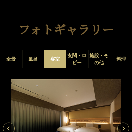
フォトギャラリー
玄関・ロ
施設・そ
全景
風呂
客室
料理
ビー
の他