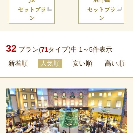
セットプラ
セットプラ
ン
ン
32
プラン(
71
タイプ)中 1～
5
件表示
新着順
人気順
安い順
高い順