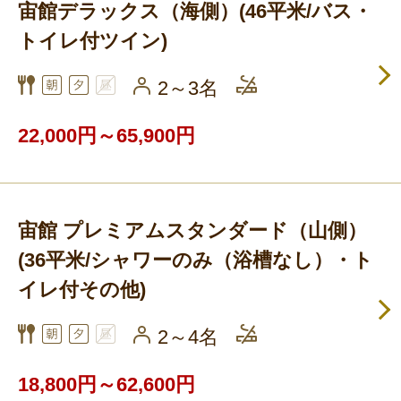
宙館デラックス（海側）(46平米/バス・
フリーセレクション・クーポンコードをご利用いただけな
い商品
トイレ付ツイン)
旅館・ホテルなど宿泊施設での現地支払いにはご利用いただけま
せん。
2～3名
閉じる
22,000円～65,900円
宙館 プレミアムスタンダード（山側）
(36平米/シャワーのみ（浴槽なし）・ト
イレ付その他)
2～4名
18,800円～62,600円