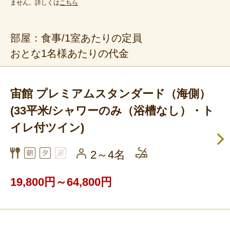
ません。詳しくは
こちら
部屋：食事/1室あたりの定員
おとな1名様あたりの代金
宙館 プレミアムスタンダード（海側）
(33平米/シャワーのみ（浴槽なし）・ト
イレ付ツイン)
2～4名
フリーセレクション・クーポンコードのご利用につ
いて
19,800円～64,800円
フリーセレクションをご利用いただけない商品
JR回数券類、ギフト券、外国通貨、直接契約型宿泊プラン、土
産品、旅行積立商品、当社が指定した商品が利用できません。