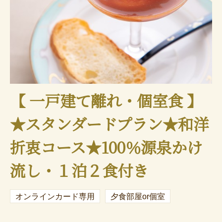
【 一戸建て離れ・個室食 】
★スタンダードプラン★和洋
折衷コース★100％源泉かけ
流し・１泊２食付き
オンラインカード専用
夕食部屋or個室