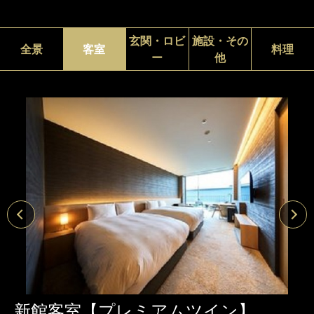
玄関・ロビ
施設・その
全景
客室
料理
ー
他
新館客室【プレミアムツイン】