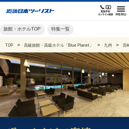
旅館・ホテルTOP
特集一覧
TOP
高級旅館・高級ホテル「Blue Planet」
九州
宮