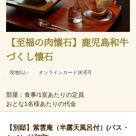
【至福の肉懐石】鹿児島和牛
づくし懐石
現地払い
オンラインカード決済可
部屋：食事/1室あたりの定員
おとな1名様あたりの代金
【別邸】紫雲庵（半露天風呂付）(バス・