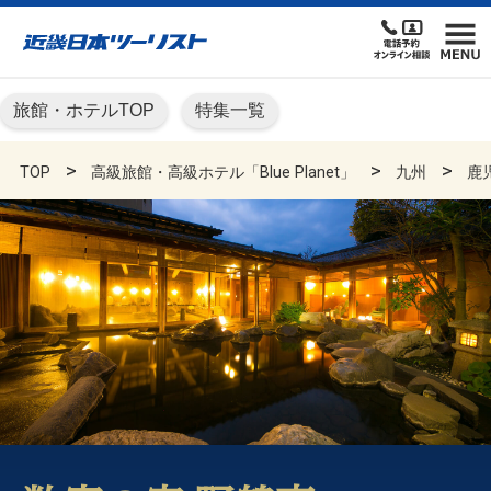
旅館・ホテルTOP
特集一覧
TOP
高級旅館・高級ホテル「Blue Planet」
九州
鹿