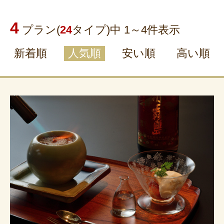
4
プラン(
24
タイプ)中 1～
4
件表示
新着順
人気順
安い順
高い順