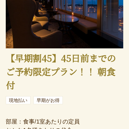
【早期割45】45日前までの
ご予約限定プラン！！ 朝食
付
現地払い
早期がお得
部屋：食事/1室あたりの定員