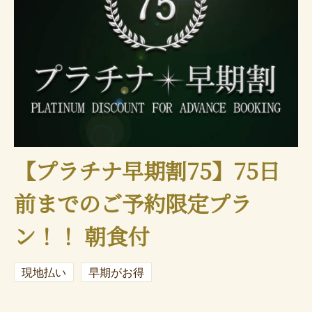
【プラチナ早期割75】75日
前までのご予約限定プラ
ン！！ 朝食付
現地払い
早期がお得