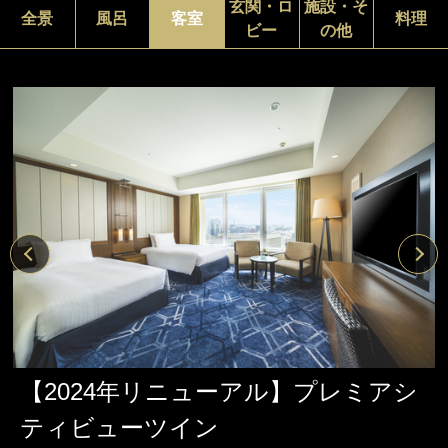
玄関・ロ
施設・そ
全景
風呂
客室
料理
ビー
の他
【2024年リニューアル】プレミアシ
ティビューツイン