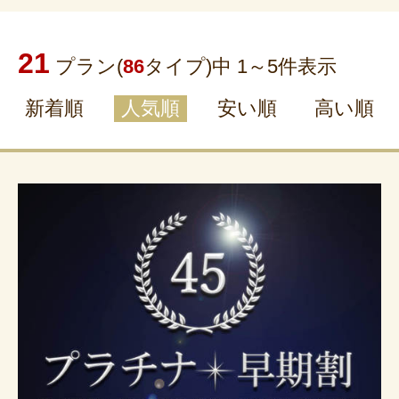
21
プラン(
86
タイプ)中 1～
5
件表示
新着順
人気順
安い順
高い順