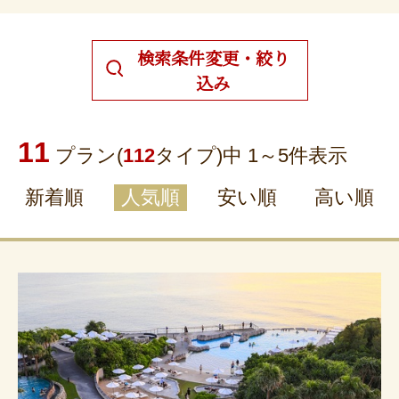
検索条件変更・絞り
込み
11
プラン(
112
タイプ)中 1～
5
件表示
新着順
人気順
安い順
高い順