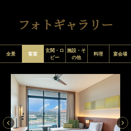
フォトギャラリー
玄関・ロ
施設・そ
全景
客室
料理
宴会場
ビー
の他