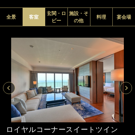
玄関・ロ
施設・そ
全景
客室
料理
宴会場
ビー
の他
ロイヤルコーナースイートツイン