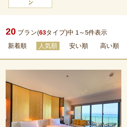
ン
20
プラン(
63
タイプ)中 1～
5
件表示
新着順
人気順
安い順
高い順