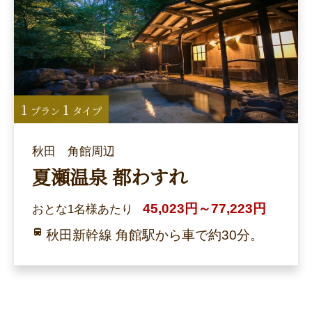
1
1
プラン
タイプ
秋田 角館周辺
夏瀬温泉 都わすれ
45,023円～77,223円
おとな1名様あたり
秋田新幹線 角館駅から車で約30分。