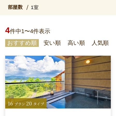
部屋数
1室
4
件中1〜4件表示
おすすめ順
安い順
高い順
人気順
16
20
プラン
タイプ