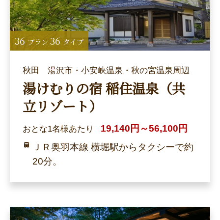
36
36
プラン
タイプ
秋田 湯沢市・小安峡温泉・秋の宮温泉周辺
湯けむりの宿 稲住温泉（共
立リゾート）
19,140円～56,100円
おとな1名様あたり
ＪＲ奥羽本線 横堀駅からタクシーで約
20分。