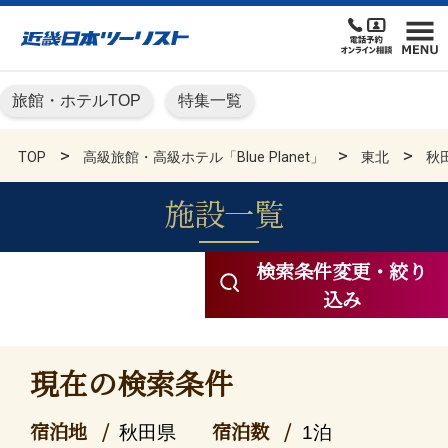
旅館・ホテルTOP
特集一覧
TOP
高級旅館・高級ホテル「Blue Planet」
東北
秋
施設一覧
高級旅館・高級ホテル KN
検索条件変更・絞り
込み
現在の検索条件
宿泊地
宿泊数
秋田県
1泊