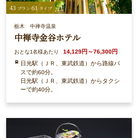
43
61
プラン
タイプ
栃木 中禅寺温泉
中禅寺金谷ホテル
14,129円～76,300円
おとな1名様あたり
日光駅（ＪＲ、東武鉄道）から路線バ
スで約60分。
日光駅（ＪＲ、東武鉄道）からタクシ
ーで約40分。