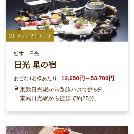
21
29
プラン
タイプ
栃木 日光
日光 星の宿
12,650円～53,700円
おとな1名様あたり
東武日光駅から路線バスで約5分。
東武日光駅から徒歩で約25分。