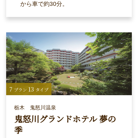
から車で約30分。
7
13
プラン
タイプ
栃木 鬼怒川温泉
鬼怒川グランドホテル 夢の
季