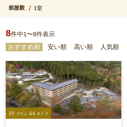
部屋数
1室
8
件中1〜8件表示
おすすめ順
安い順
高い順
人気順
19
44
プラン
タイプ